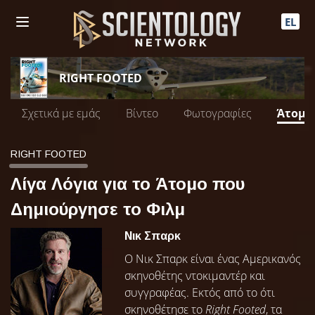
EL
RIGHT FOOTED
Σχετικά με εμάς
Βίντεο
Φωτογραφίες
Άτομο
RIGHT FOOTED
Λίγα Λόγια για το Άτομο που
Δημιούργησε το Φιλμ
Νικ Σπαρκ
Ο Νικ Σπαρκ είναι ένας Αμερικανός
σκηνοθέτης ντοκιμαντέρ και
συγγραφέας. Εκτός από το ότι
σκηνοθέτησε το
Right Footed
, τα