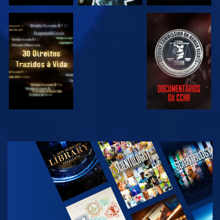
VER
VER
VER
VER
EXPLORAR A
SÉRIE