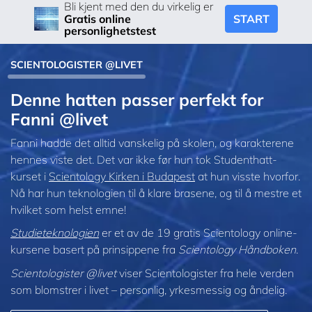
Bli kjent med den du virkelig er
START
Gratis online
personlighetstest
SCIENTOLOGISTER @LIVET
Denne hatten passer perfekt for
Fanni @livet
Fanni hadde det alltid vanskelig på skolen, og karakterene
hennes viste det. Det var ikke før hun tok Studenthatt-
kurset i
Scientology Kirken i Budapest
at hun visste hvorfor.
Nå har hun teknologien til å klare brasene, og til å mestre et
hvilket som helst emne!
Studieteknologien
er et av de 19 gratis Scientology online-
kursene basert på prinsippene fra
Scientology Håndboken
.
Scientologister @livet
viser Scientologister fra hele verden
som blomstrer i
livet – personlig,
yrkesmessig og åndelig.