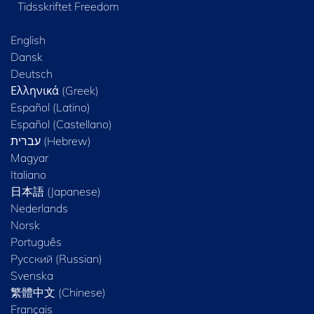
Tidsskriftet Freedom
English
Dansk
Deutsch
Ελληνικά (Greek)
Español (Latino)
Español (Castellano)
Magyar
Italiano
日本語 (Japanese)
Nederlands
Norsk
Português
Русский (Russian)
Svenska
繁體中文 (Chinese)
Français