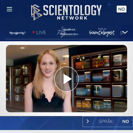
NO
LIVE
Nysgjerrig?
Play
Video
SPRÅK:
NO