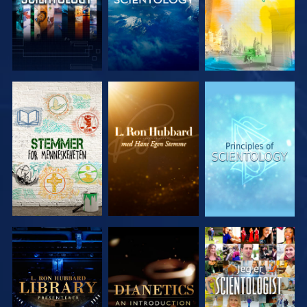
UTFORSK
UTFORSK
UTFORSK
SERIEN
SERIEN
SERIEN
UTFORSK
UTFORSK
SE
SERIEN
SERIEN