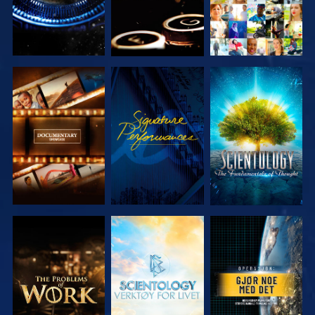
UTFORSK
SE
UTFORSK
SERIEN
SERIEN
UTFORSK
UTFORSK
SE
SERIEN
SERIEN