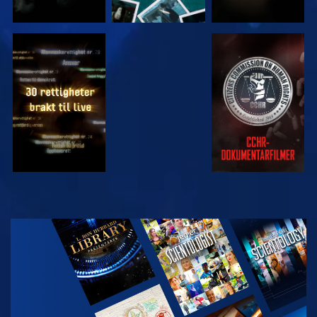
SE
SE
SE
SE
UTFORSK
SERIEN