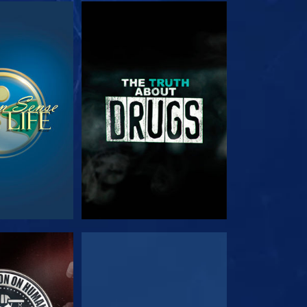
E
SE
E
SE