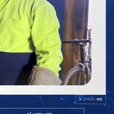
SPRÅK:
NO