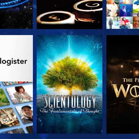
 SERIEN
SE
UTFORSK