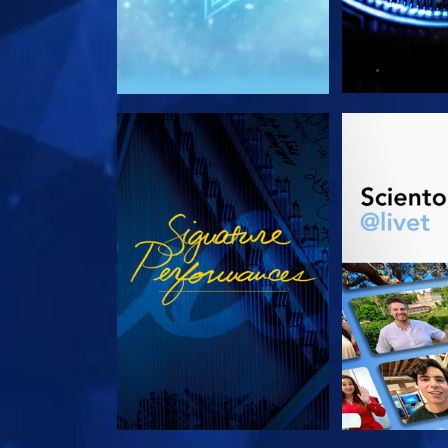
SE
UTFORSK