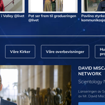
 i Valley @livet
Pat ser frem til gradueringen
Pavlína styrke
@livet
kommunikasjo
Hu
Våre Kirker
Våre overbevisninger
pr
DAVID MISC
NETWORK
Scientology
Lanseringen av S
av Mr. David Misc