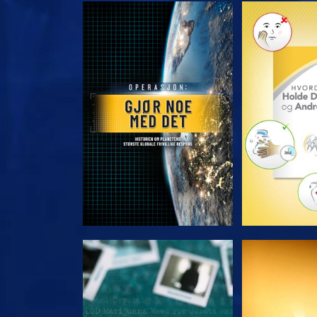
UTFORSK SERIEN
UTFORSK
SE
S