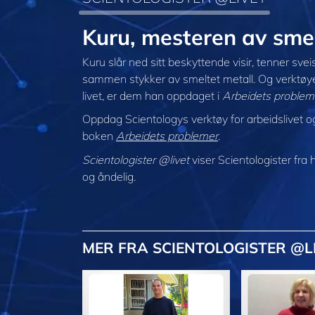
Kuru, mesteren av smel
Kuru slår ned sitt beskyttende visir, tenner sv
sammen stykker av smeltet metall. Og verktøyene 
livet, er dem han oppdaget i
Arbeidets problem
Oppdag Scientologys verktøy for arbeidslivet og b
boken
Arbeidets problemer
.
Scientologister @livet
viser Scientologister fra
og åndelig.
MER
FRA SCIENTOLOGISTER @L