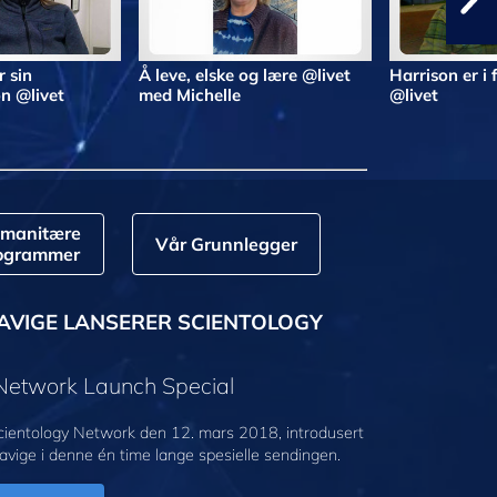
r sin
Å leve, elske og lære @livet
Harrison er i
n @livet
med Michelle
@livet
manitære
Vår Grunnlegger
ogrammer
AVIGE LANSERER SCIENTOLOGY
 Network Launch Special
cientology Network den 12. mars 2018, introdusert
avige i denne én time lange spesielle sendingen.