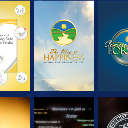
 SERIEN
SE
S
E
SE
S