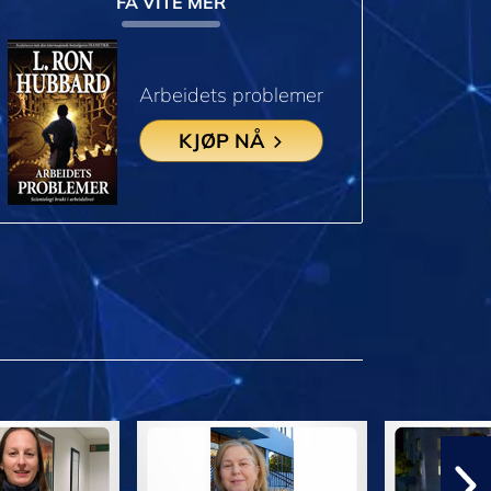
FÅ VITE MER
Arbeidets problemer
KJØP NÅ