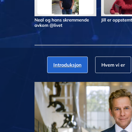
Neal og hans skremmende
Jill er oppstemt
avkom @livet
Introduksjon
Hvem vi er