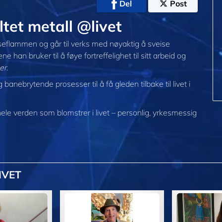
Del
Post
tet metall @livet
eiseflammen og går til verks med nøyaktig å sveise
han bruker til å føye fortreffelighet til sitt arbeid og
er
.
anebrytende prosesser til å få gleden tilbake til livet i
 hele verden som blomstrer i
livet – personlig,
yrkesmessig
IVET