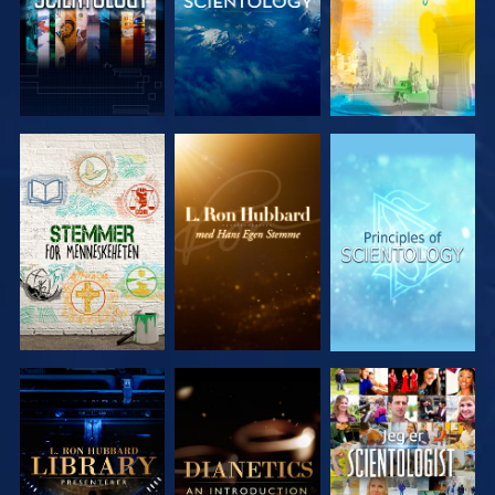
UTFORSK
UTFORSK
UTFORSK
SERIEN
SERIEN
SERIEN
UTFORSK
UTFORSK
SE
SERIEN
SERIEN