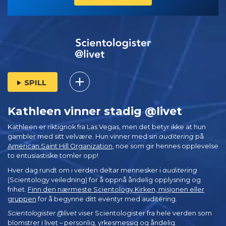
SPILL
Kathleen vinner stadig @livet
Kathleen er riktignok fra Las Vegas, men det betyr ikke at hun
gambler med sitt velvære. Hun vinner med sin
auditering
på
American Saint Hill Organization
, noe som gir hennes opplevelse
to entusiastiske tomler opp!
Hver dag rundt om i verden deltar mennesker i
auditering
(Scientology veiledning) for å oppnå åndelig opplysning og
frihet.
Finn den nærmeste Scientology Kirken, misjonen eller
gruppen
for å begynne ditt eventyr med auditering.
Scientologister @livet
viser Scientologister fra hele verden som
blomstrer i
livet – personlig,
yrkesmessig og åndelig.