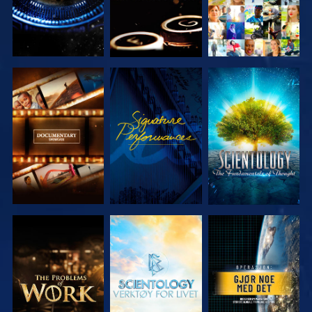
UTFORSK
SE
UTFORSK
SERIEN
SERIEN
UTFORSK
UTFORSK
SE
SERIEN
SERIEN