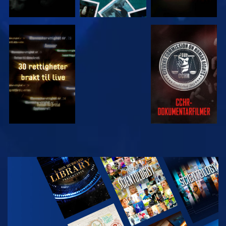
SE
SE
SE
SE
UTFORSK
SERIEN