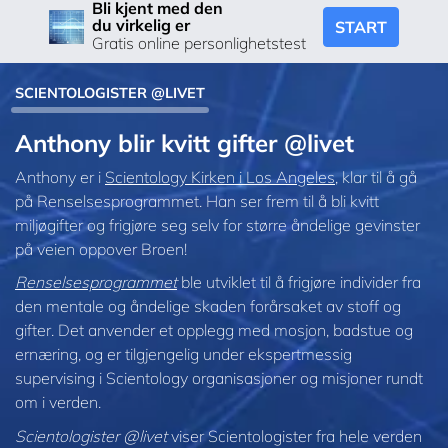
Bli kjent med den
du virkelig er
START
Gratis online personlighetstest
SCIENTOLOGISTER @LIVET
Anthony blir kvitt gifter @livet
Anthony er i
Scientology Kirken i Los Angeles
, klar til å gå
på Renselsesprogrammet. Han ser frem til å bli kvitt
miljøgifter og frigjøre seg selv for større åndelige gevinster
på veien oppover Broen!
Renselsesprogrammet
ble utviklet til å frigjøre individer fra
den mentale og åndelige skaden forårsaket av stoff og
gifter. Det anvender et opplegg med mosjon, badstue og
ernæring, og er tilgjengelig under ekspertmessig
supervising i Scientology organisasjoner og misjoner rundt
om i verden.
Scientologister @livet
viser Scientologister fra hele verden