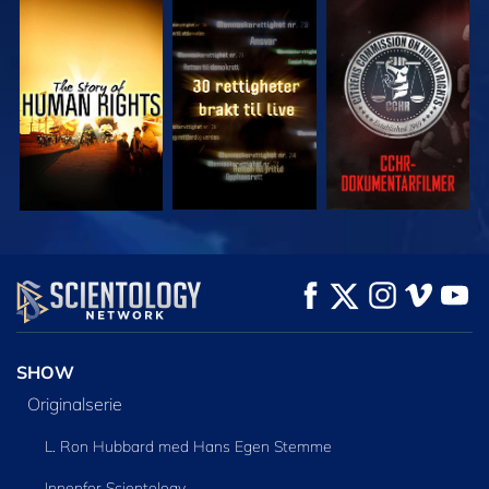
SE
SE
SE
SE
SE
UTFORSK SERIEN
SHOW
Originalserie
L. Ron Hubbard med Hans Egen Stemme
Innenfor Scientology