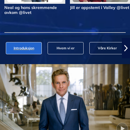
Neal og hans skremmende
Jill er oppstemt i Valley @livet
avkom @livet
Introduksjon
Hvem vi er
Våre Kirker