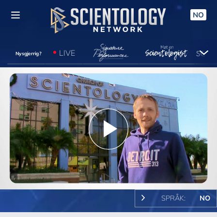
NO
LIVE
Nysgjerrig?
Play
Video
SPRÅK:
NO