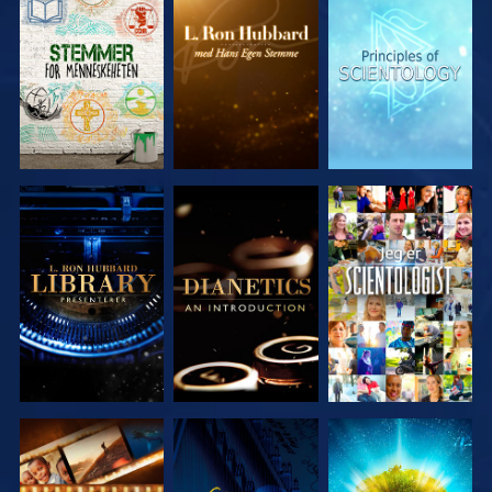
UTFORSK
UTFORSK
UTFORSK
SERIEN
SERIEN
SERIEN
UTFORSK
UTFORSK
SE
SERIEN
SERIEN
UTFORSK
SE
UTFORSK