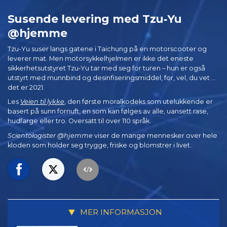
Susende levering med Tzu‑Yu
@hjemme
Tzu-Yu suser langs gatene i Taichung på en motorscooter og
leverer mat. Men motorsykkelhjelmen er ikke det eneste
sikkerhetsutstyret Tzu‑Yu tar med seg for turen – hun er også
utstyrt med munnbind og desinfiseringsmiddel, for, vel, du vet ...
det er 2021.
Les
Veien til lykke
, den første moralkodeks som utelukkende er
basert på sunn fornuft, en som kan følges av alle, uansett rase,
hudfarge eller tro. Oversatt til over 110 språk.
Scientologister @hjemme
viser de mange mennesker over hele
kloden som holder seg trygge, friske og blomstrer i livet.
MER INFORMASJON