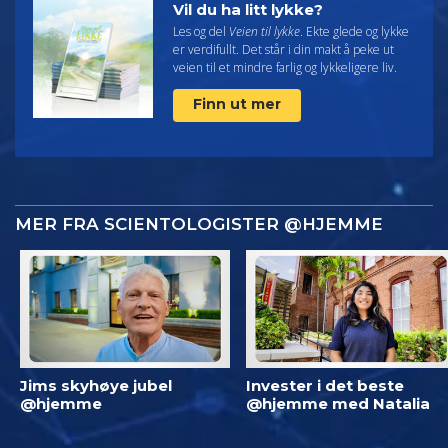
Vil du ha litt lykke?
Les og del
Veien til lykke
. Ekte glede og lykke
er verdifullt. Det står i din makt å peke ut
veien til et mindre farlig og lykkeligere liv.
Finn ut mer
MER FRA SCIENTOLOGISTER @HJEMME
Jims skyhøye jubel
Invester i det beste
@hjemme
@hjemme med Natalia