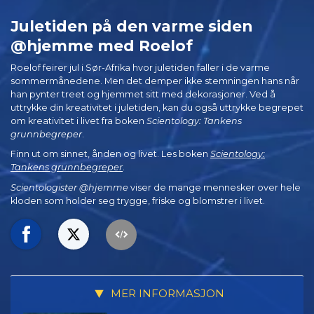
Juletiden på den varme siden
@hjemme med Roelof
Roelof feirer jul i Sør-Afrika hvor juletiden faller i de varme
sommermånedene. Men det demper ikke stemningen hans når
han pynter treet og hjemmet sitt med dekorasjoner. Ved å
uttrykke din kreativitet i juletiden, kan du også uttrykke begrepet
om kreativitet i livet fra boken
Scientology: Tankens
grunnbegreper
.
Finn ut om sinnet, ånden og livet. Les boken
Scientology:
Tankens grunnbegreper
.
Scientologister @hjemme
viser de mange mennesker over hele
kloden som holder seg trygge, friske og blomstrer i livet.
MER INFORMASJON