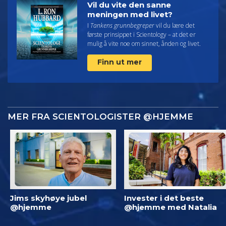
Vil du vite den sanne
meningen med livet?
I
Tankens grunnbegreper
vil du lære det
første prinsippet i Scientology – at det er
mulig å vite noe om sinnet, ånden og livet.
Finn ut mer
MER FRA SCIENTOLOGISTER @HJEMME
Jims skyhøye jubel
Invester i det beste
@hjemme
@hjemme med Natalia