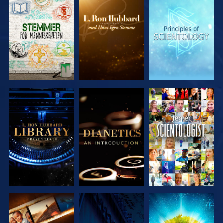
UTFORSK
UTFORSK
UTFORSK
SERIEN
SERIEN
SERIEN
UTFORSK
UTFORSK
SE
SERIEN
SERIEN
UTFORSK
SE
UTFORSK