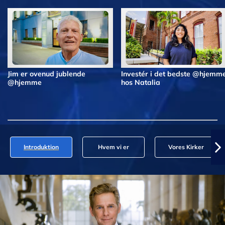
Jim er ovenud jublende
Investér i det bedste @hjemm
@hjemme
hos Natalia
Introduktion
Hvem vi er
Vores Kirker