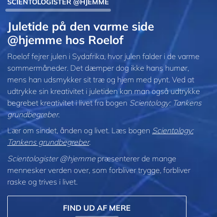
SCIENTOLOGISTER @HJEMME
Juletide på den varme side
@hjemme hos Roelof
Roelof fejrer julen i Sydafrika, hvor julen falder i de varme
sommermåneder. Det dæmper dog ikke hans humør,
mens han udsmykker sit træ og hjem med pynt. Ved at
udtrykke sin kreativitet i juletiden kan man også udtrykke
begrebet kreativitet i livet fra bogen
Scientology: Tankens
grundbegreber
.
Lær om sindet, ånden og livet. Læs bogen
Scientology:
Tankens grundbegreber
.
Scientologister @hjemme
præsenterer de mange
mennesker verden over, som forbliver trygge, forbliver
raske og trives i livet.
FIND UD AF MERE