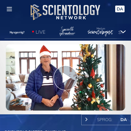
DA
LIVE
Nysgerrig?
Play
Video
SPROG:
DA