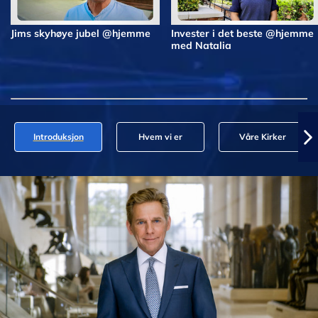
Jims skyhøye jubel @hjemme
Invester i det beste @hjemme
med Natalia
Introduksjon
Hvem vi er
Våre Kirker