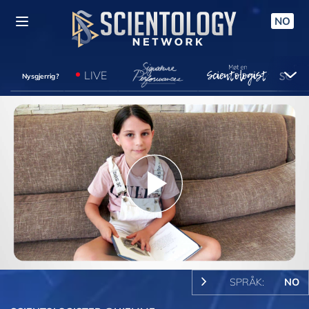
NO
LIVE
Nysgjerrig?
Play
Video
SPRÅK:
NO