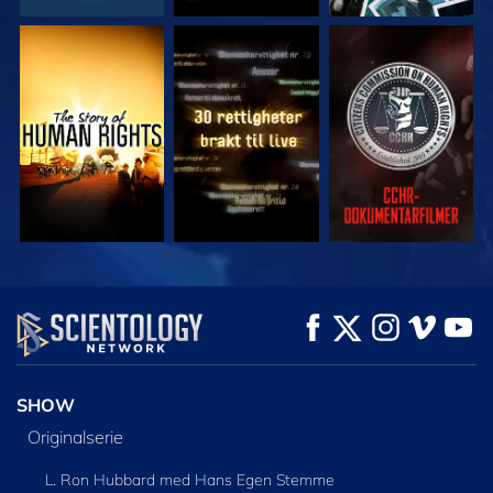
SE
SE
SE
SE
SE
UTFORSK SERIEN
SHOW
Originalserie
L. Ron Hubbard med Hans Egen Stemme