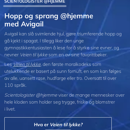
SCIENTOLOGISTER @HJEMME
Hopp og sprang @hjemme
med Avigail
Avigail kan slå svimlende hjul, gjøre triumferende hopp og
gå kjekt i spagat. I tillegg liker den unge
gymnastikkentusiasten å lese for å styrke sine evner, og
nevner
Veien til lykke
som en av sine favorittbøker.
Les
Veien til lykke
, den første moralkodeks som
utelukkende er basert på sunn fornuft, en som kan følges
av alle, uansett rase, hudfarge eller tro. Oversatt til over
110 språk.
Scientologister @hjemme
viser de mange mennesker over
hele kloden som holder seg trygge, friske og blomstrer
i livet.
Hva er
Veien til lykke?