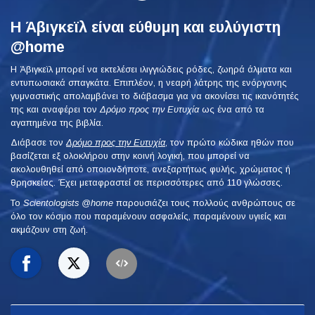
Η Άβιγκεϊλ είναι εύθυμη και ευλύγιστη
@home
Η Άβιγκεϊλ μπορεί να εκτελέσει ιλιγγιώδεις ρόδες, ζωηρά άλματα και
εντυπωσιακά σπαγκάτα. Επιπλέον, η νεαρή λάτρης της ενόργανης
γυμναστικής απολαμβάνει το διάβασμα για να ακονίσει τις ικανότητές
της και αναφέρει τον
Δρόμο προς την Ευτυχία
ως ένα από τα
αγαπημένα της βιβλία.
Διάβασε τον
Δρόμο προς την Ευτυχία
, τον πρώτο κώδικα ηθών που
βασίζεται εξ ολοκλήρου στην κοινή λογική, που μπορεί να
ακολουθηθεί από οποιονδήποτε, ανεξαρτήτως φυλής, χρώματος ή
θρησκείας. Έχει μεταφραστεί σε περισσότερες από 110 γλώσσες.
To
Scientologists @home
παρουσιάζει τους πολλούς ανθρώπους σε
όλο τον κόσμο που παραμένουν ασφαλείς, παραμένουν υγιείς και
ακμάζουν στη ζωή.