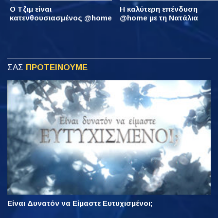
Ο Τζιμ είναι
Η καλύτερη επένδυση
κατενθουσιασμένος @home
@home με τη Νατάλια
ΣΑΣ
ΠΡΟΤΕΙΝΟΥΜΕ
Είναι Δυνατόν να Είμαστε Ευτυχισμένοι;