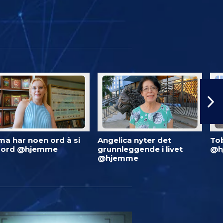
ma har noen ord å si
Angelica nyter det
To
 ord @hjemme
grunnleggende i livet
@h
@hjemme