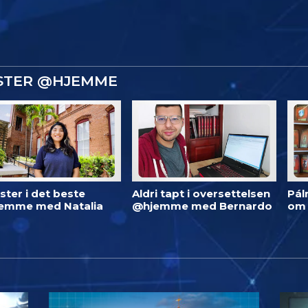
ISTER @HJEMME
ster i det beste
Aldri tapt i oversettelsen
Pál
emme med Natalia
@hjemme med Bernardo
om