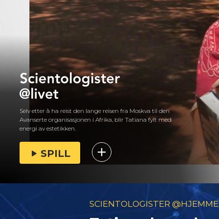
Selv etter å ha reist den lange reisen fra Moskva til den
Avanserte organisasjonen i Afrika, blir Tatiana fylt med
energi av estetikken.
SPILL
SCIENTOLOGISTER @HJEMME