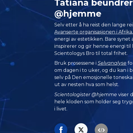
Tatiana beundrer
@hjemme
Selv etter å ha reist den lange re
Avanserte organisasjonen i Afrika
energi av estetikken. Bare synet a
inspirerer og gir henne energi ti
Scientologys Bro til total frihet.
Bruk prosessene i
Selvanalyse
fo
om dagen i to uker, og du kan i 
selv på Den emosjonelle toneska
ut av nesten hva som helst.
Scientologister @hjemme
viser
hele kloden som holder seg trygg
i livet.