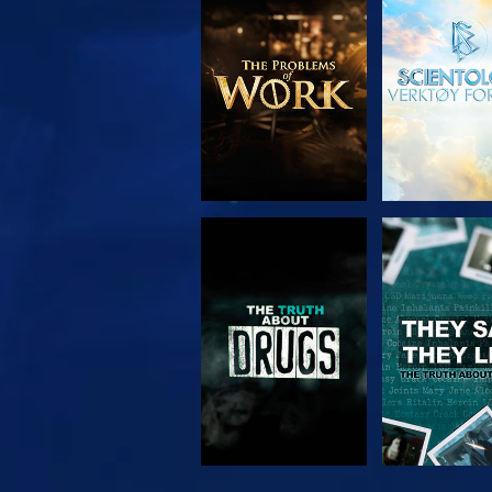
UTFORSK SERIEN
SE
SE
SE