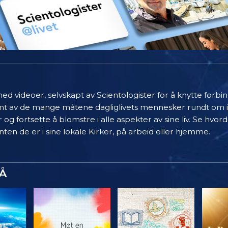
ed videoer, selvskapt av Scientologister for å knytte forb
limt av de mange måtene dagliglivets mennesker rundt om 
 og fortsette å blomstre i alle aspekter av sine liv. Se hvo
ten de er i sine lokale Kirker, på arbeid eller hjemme.
Å