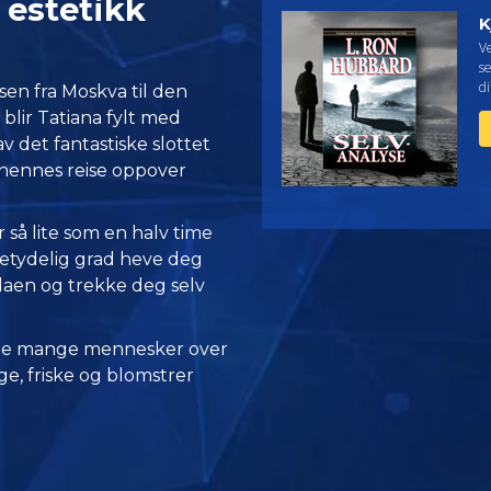
 estetikk
K
V
se
di
isen fra Moskva til den
, blir Tatiana fylt med
v det fantastiske slottet
l hennes reise oppover
r så lite som en halv time
betydelig grad heve deg
laen og trekke deg selv
 de mange mennesker over
e, friske og blomstrer