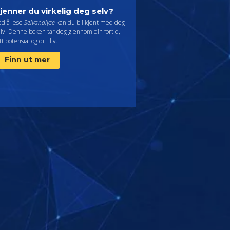
jenner du virkelig deg selv?
ed å lese
Selvanalyse
kan du bli kjent med deg
lv. Denne boken tar deg gjennom din fortid,
tt potensial og ditt liv.
Finn ut mer