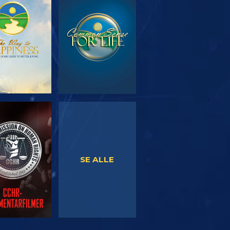
RSK SERIEN
SE
SE
SE
SE ALLE