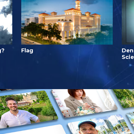
g?
Flag
Den
Sci