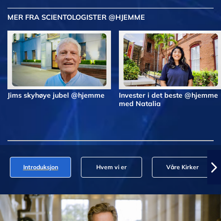
MER FRA SCIENTOLOGISTER @HJEMME
Jims skyhøye jubel @hjemme
Invester i det beste @hjemme
med Natalia
Introduksjon
Hvem vi er
Våre Kirker