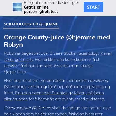
Bli kjent med den du virkelig er
START
Gratis online
personlighetstest
SCIENTOLOGISTER @HJEMME
Orange County-juice @hjemme med
Robyn
Robyn er begeistret over å være tilbake i
Scientology Kirken
i Orange County
. Hun drikker opp kunnskapen til å bli
auditør
, så at hun kan lære «hvordan man virkelig
hjelper folk!»
Hver dag rundt om i verden deltar mennesker i
auditering
(Scientology veiledning) for å oppnå åndelig opplysning og
frihet.
Finn den nærmeste Scientology Kirken, misjonen
eller gruppen
for å begynne ditt eventyr med auditering.
Scientologister @hjemme
viser de mange mennesker over
hele kloden som holder seg trygge, friske og blomstrer