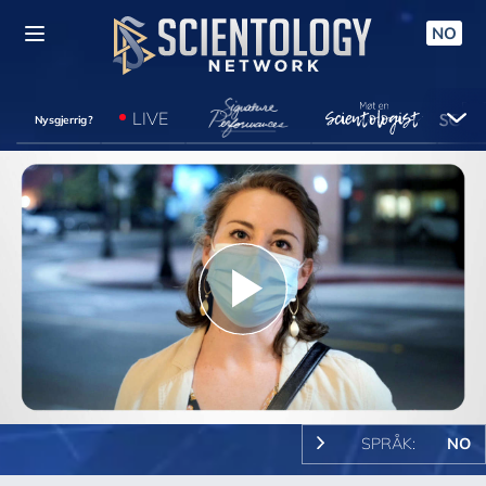
NO
LIVE
Nysgjerrig?
Play
Video
SPRÅK:
NO