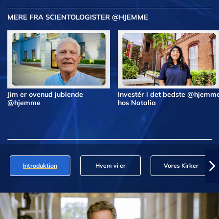
MERE FRA SCIENTOLOGISTER @HJEMME
Jim er ovenud jublende
Investér i det bedste @hjemm
@hjemme
hos Natalia
Introduktion
Hvem vi er
Vores Kirker