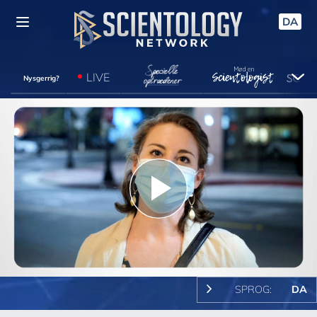
DA
LIVE
Nysgerrig?
Play
Video
SPROG:
DA