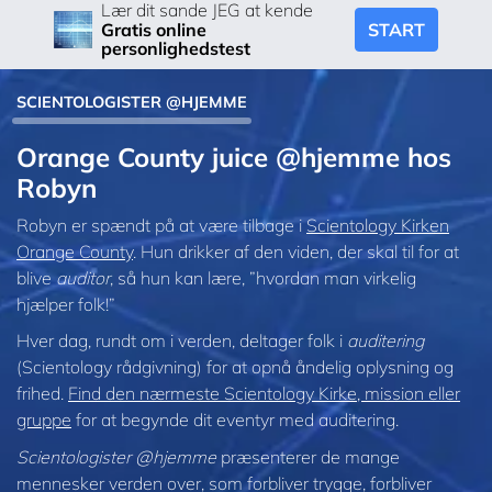
Lær dit sande JEG at kende
START
Gratis online
personlighedstest
SCIENTOLOGISTER @HJEMME
Orange County juice @hjemme hos
Robyn
Robyn er spændt på at være tilbage i
Scientology Kirken
Orange County
. Hun drikker af den viden, der skal til for at
blive
auditor
, så hun kan lære, ”hvordan man virkelig
hjælper folk!”
Hver dag, rundt om i verden, deltager folk i
auditering
(Scientology rådgivning) for at opnå åndelig oplysning og
frihed.
Find den nærmeste Scientology Kirke, mission eller
gruppe
for at begynde dit eventyr med auditering.
Scientologister @hjemme
præsenterer de mange
mennesker verden over, som forbliver trygge, forbliver