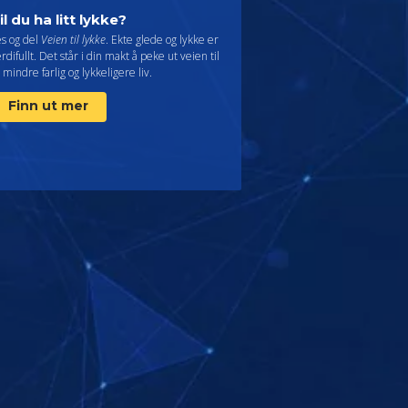
il du ha litt lykke?
es og del
Veien til lykke
. Ekte glede og lykke er
rdifullt. Det står i din makt å peke ut veien til
 mindre farlig og lykkeligere liv.
Finn ut mer