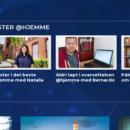
ISTER @HJEMME
ster i det beste
Aldri tapt i oversettelsen
Pál
emme med Natalia
@hjemme med Bernardo
om