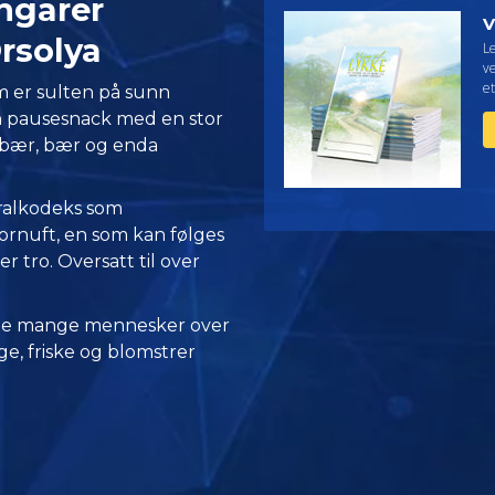
ngarer
V
solya
L
ve
et
m er sulten på sunn
n pausesnack med en stor
 bær, bær og enda
oralkodeks som
ornuft, en som kan følges
er tro. Oversatt til over
 de mange mennesker over
e, friske og blomstrer