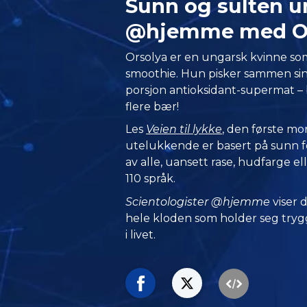
Sunn og sulten u
@hjemme med Or
Orsolya er en ungarsk kvinne so
smoothie. Hun pisker sammen si
porsjon antioksidant-supermat –
flere bær!
Les
Veien til lykke
, den første m
utelukkende er basert på sunn f
av alle, uansett rase, hudfarge ell
110 språk.
Scientologister @hjemme
viser
hele kloden som holder seg trygg
i livet.