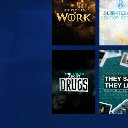
SE
SE