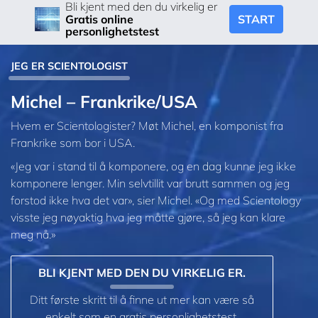
Bli kjent med den du virkelig er
START
Gratis online
personlighetstest
JEG ER SCIENTOLOGIST
Michel – Frankrike/USA
Hvem er Scientologister? Møt Michel, en komponist fra
Frankrike som bor i USA.
«Jeg var i stand til å komponere, og en dag kunne jeg ikke
komponere lenger. Min selvtillit var brutt sammen og jeg
forstod ikke hva det var», sier Michel. «Og med Scientology
visste jeg nøyaktig hva jeg måtte gjøre, så jeg kan klare
meg nå.»
BLI KJENT MED DEN DU VIRKELIG ER.
Ditt første skritt til å finne ut mer kan være så
enkelt som en gratis personlighetstest.