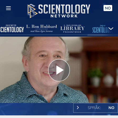
NO
Play
Video
SPRÅK:
NO