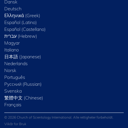
Dansk
Deutsch
Ελληνικά (Greek)
Español (Latino)
Español (Castellano)
Magyar
Italiano
日本語 (Japanese)
Nederlands
Norsk
Português
Русский (Russian)
Svenska
繁體中文 (Chinese)
Français
© 2026 Church of Scientology International. Alle rettigheter forbeholdt.
Vilkår for Bruk