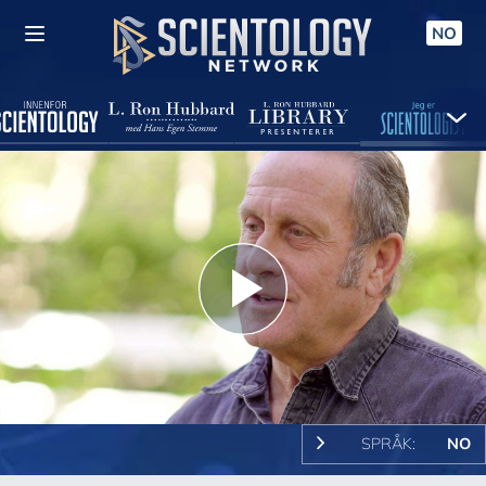
NO
Play
Video
SPRÅK:
NO