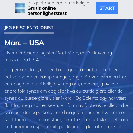
Bli kjent med den du virkelig er
START
Gratis online
personlighetstest
JEG ER SCIENTOLOGIST
Marc – USA
Hvem er Scientologister? Møt Marc, en låtskriver og
musiker fra USA.
«Jeg er kunstner, og den tingen jeg har lagt merke til er at
det kan være en kamp mange ganger å høre hvem du tror
du er og hva du virkelig bryr deg om, uavhengig av hva
andre folk synes om deg eller hva du burde gjøre eller de
synes du burde gjøre», sier Marc. «Og Scientology har vært
flott for meg i så henseende, i form av å utelukke alle andre
synspunkter og virkelig høre hva jeg mener og hva som er
sant for meg som kunstner, slik at jeg kan uttrykke det som
en kommunikasjon til mitt publikum. Jeg kan ikke forestille