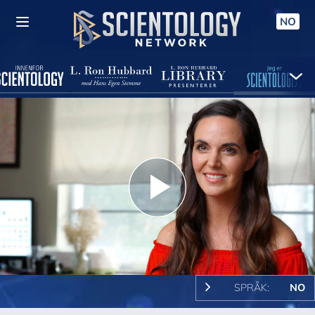
NO
Play
Video
SPRÅK:
NO