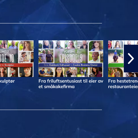
skulptør
Fra friluftsentusiast til eier av
Fra hestetrene
et småkakefirma
restauranteie