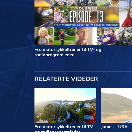
Fra motorsykkeltrener til TV- og
radioprogramleder
RELATERTE VIDEOER
Fra motorsykkeltrener til TV-
James – USA
og radioprogramleder