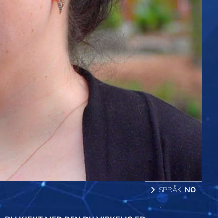
SPRÅK:
NO