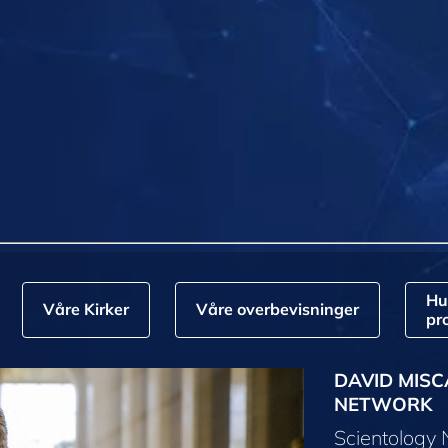
Hu
Våre Kirker
Våre overbevisninger
pr
DAVID MISC
NETWORK
Scientology