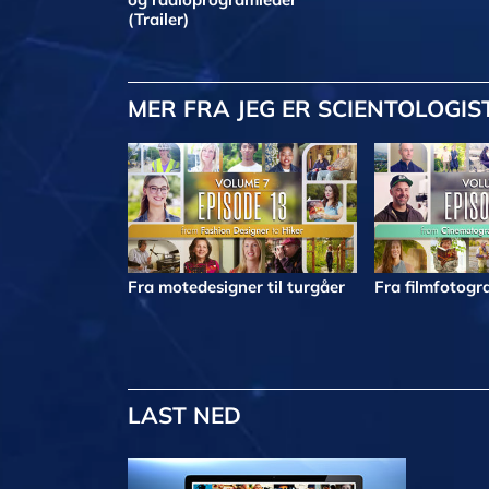
(Trailer)
MER
FRA JEG ER SCIENTOLOGIS
Fra motedesigner til turgåer
Fra filmfotogra
LAST NED