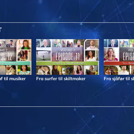
T
f til musiker
Fra surfer til skiltmaker
Fra sjåfør til 