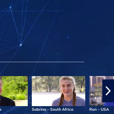
a
Sabrina – South Africa
Ron – USA