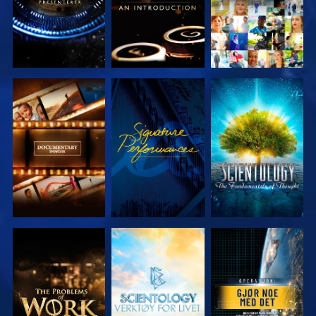
UTFORSK
SE
UTFORSK
SERIEN
SERIEN
UTFORSK
UTFORSK
SE
SERIEN
SERIEN