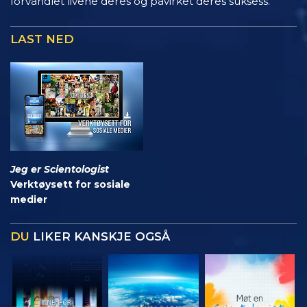
forvandlet livene deres og påvirket deres suksess.
LAST NED
Jeg er Scientologist
Verktøysett for sosiale
medier
DU
LIKER KANSKJE OGSÅ