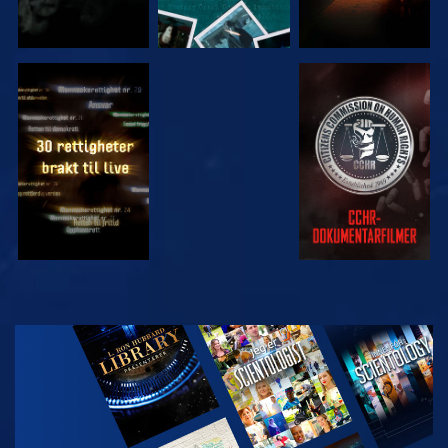
SE
SE
SE
SE
UTFORSK
SERIEN