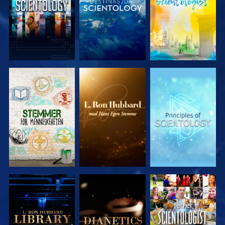
UTFORSK
UTFORSK
UTFORSK
SERIEN
SERIEN
SERIEN
UTFORSK
UTFORSK
SE
SERIEN
SERIEN