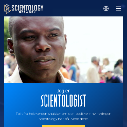
Folk fra hele verden snakker om den positive innvirkningen
Scientology har på livene deres.