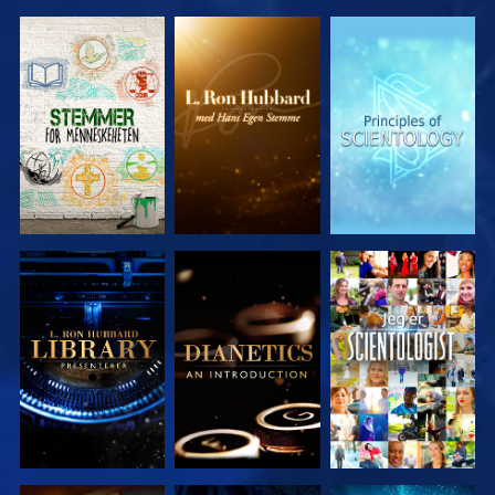
UTFORSK
UTFORSK
UTFORSK
SERIEN
SERIEN
SERIEN
UTFORSK
UTFORSK
SE
SERIEN
SERIEN