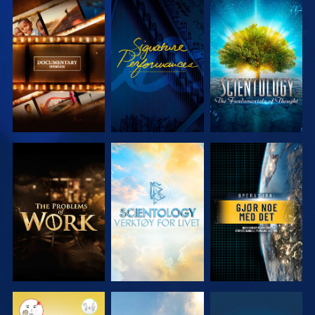
UTFORSK
SE
UTFORSK
SERIEN
SERIEN
UTFORSK
UTFORSK
SE
SERIEN
SERIEN