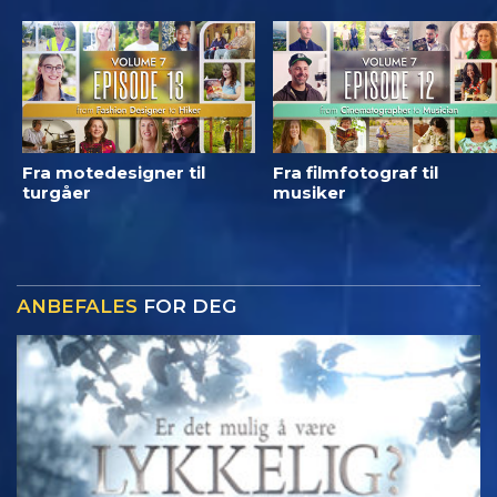
Fra motedesigner til
Fra filmfotograf til
turgåer
musiker
ANBEFALES
FOR DEG