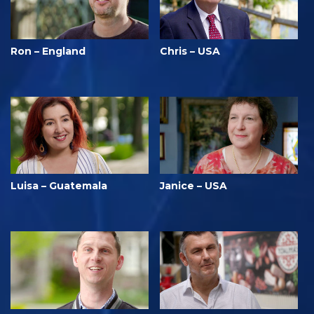
Ron – England
Chris – USA
Luisa – Guatemala
Janice – USA