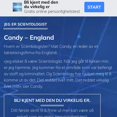
Bli kjent med den
du virkelig er
START
Gratis online personlighetstest
JEG ER SCIENTOLOGIST
Candy – England
Hvem er Scientologister? Møt Candy, en leder av et
taktekkingsfirma fra England.
«Jeg elsker å være Scientologist. Når jeg går til Kirken min,
er jeg hjemme. Jeg kommer fra et område som var befengt
av stoff og kriminalitet. Og Scientology har hjulpet meg til å
komme ut av det. Det reddet livet mitt. Det reddet virkelig
livet mitt», sier Candy.
BLI KJENT MED DEN DU VIRKELIG ER.
Ditt første skritt til å finne ut mer kan være så
enkelt som en gratis personlighetstest.