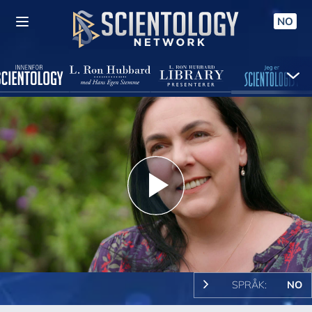
NO
Play
Video
SPRÅK:
NO