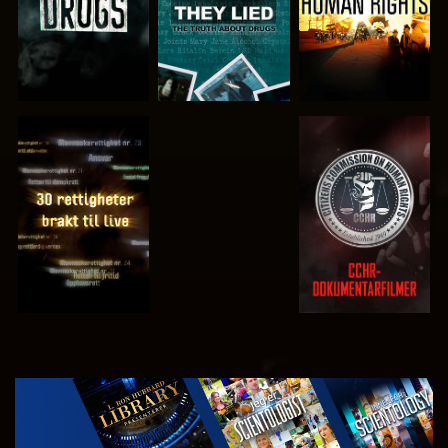
SE
SE
SE
SE
UTFORSK
SERIEN