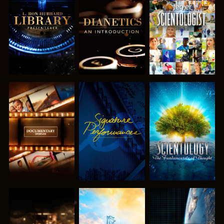
UTFORSK
UTFORSK
SE
SERIEN
SERIEN
UTFORSK
SE
UTFORSK
SERIEN
SERIEN
UTFORSK
UTFORSK
SE