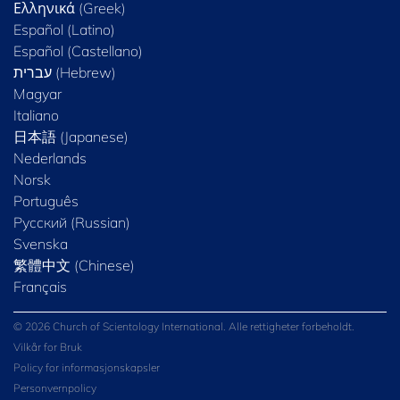
Ελληνικά (Greek)
Español (Latino)
Español (Castellano)
Magyar
Italiano
日本語 (Japanese)
Nederlands
Norsk
Português
Русский (Russian)
Svenska
繁體中文 (Chinese)
Français
© 2026 Church of Scientology International. Alle rettigheter forbeholdt.
Vilkår for Bruk
Policy for informasjonskapsler
Personvernpolicy