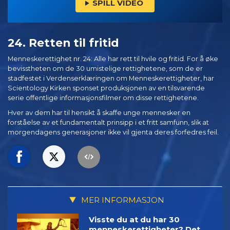
SPILL VIDEO
24. Retten til fritid
Menneskerettighet nr. 24: Alle har rett til hvile og fritid. For å øke
bevisstheten om de 30 umistelige rettighetene, som de er
stadfestet i Verdenserklæringen om Menneskerettigheter, har
Scientology Kirken sponset produksjonen av en tilsvarende
serie offentlige informasjonsfilmer om disse rettighetene.
Hver av dem har til hensikt å skaffe unge mennesker en
forståelse av et fundamentalt prinsipp i et fritt samfunn, slik at
morgendagens generasjoner ikke vil gjenta deres forfedres feil.
MER INFORMASJON
Visste du at du har 30
menneskerettigheter? Det