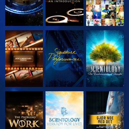
UTFORSK
SE
UTFORSK
SERIEN
SERIEN
UTFORSK
UTFORSK
SE
SERIEN
SERIEN