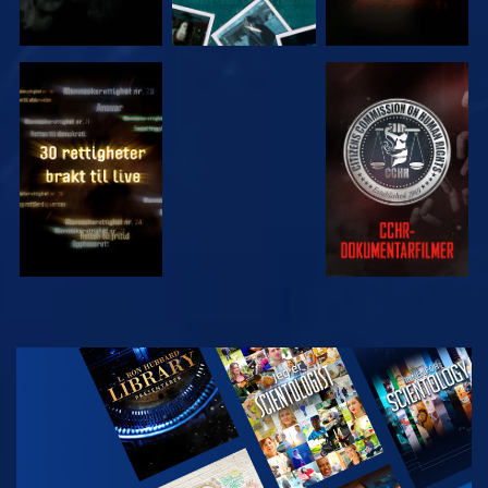
SE
SE
SE
SE
UTFORSK
SERIEN