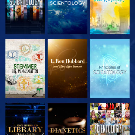
UTFORSK
UTFORSK
UTFORSK
SERIEN
SERIEN
SERIEN
UTFORSK
UTFORSK
SE
SERIEN
SERIEN