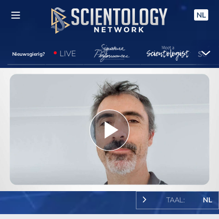
NL
LIVE
Nieuwsgierig?
Play
Video
TAAL:
NL