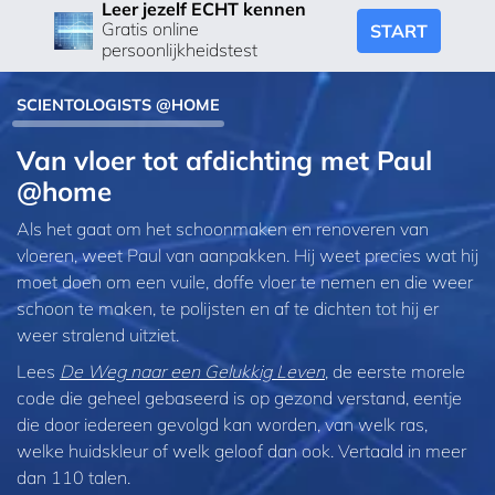
Leer jezelf ECHT kennen
Gratis online
START
persoonlijkheidstest
SCIENTOLOGISTS @HOME
Van vloer tot afdichting met Paul
@home
Als het gaat om het schoonmaken en renoveren van
vloeren, weet Paul van aanpakken. Hij weet precies wat hij
moet doen om een vuile, doffe vloer te nemen en die weer
schoon te maken, te polijsten en af te dichten tot hij er
weer stralend uitziet.
Lees
De Weg naar een Gelukkig Leven
, de eerste morele
code die geheel gebaseerd is op gezond verstand, eentje
die door iedereen gevolgd kan worden, van welk ras,
welke huidskleur of welk geloof dan ook. Vertaald in meer
dan 110 talen.