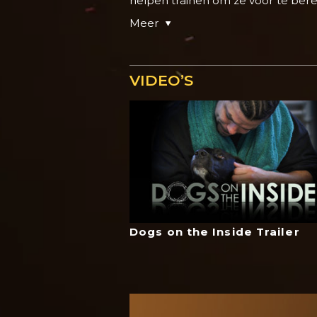
helpen trainen om ze voor te be
Meer
VIDEO’S
Dogs on the Inside Trailer