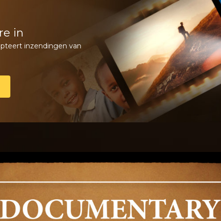
re in
pteert inzendingen van
N