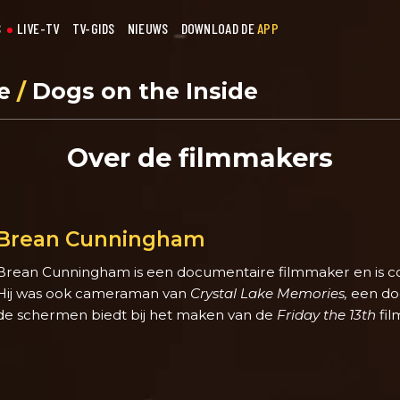
S
LIVE-TV
TV-GIDS
NIEUWS
DOWNLOAD DE
APP
se
/
Dogs on the Inside
Over de filmmakers
Brean Cunningham
Brean Cunningham is een documentaire filmmaker en is c
Hij was ook cameraman van
Crystal Lake Memories,
een doc
de schermen biedt bij het maken van de
Friday the 13th
fil