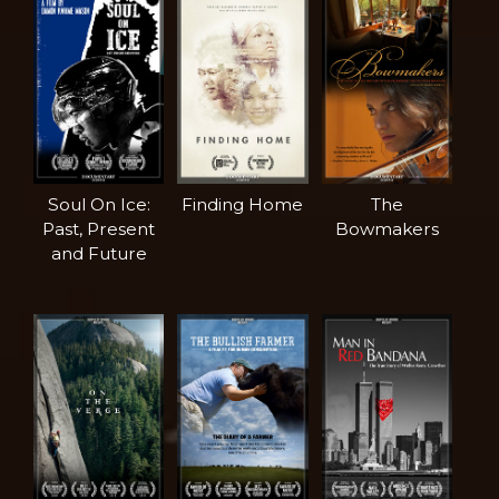
Soul On Ice:
Finding Home
The
Past, Present
Bowmakers
and Future