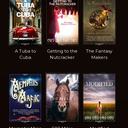
A Tuba to
Getting to the
The Fantasy
Cuba
Nutcracker
Makers