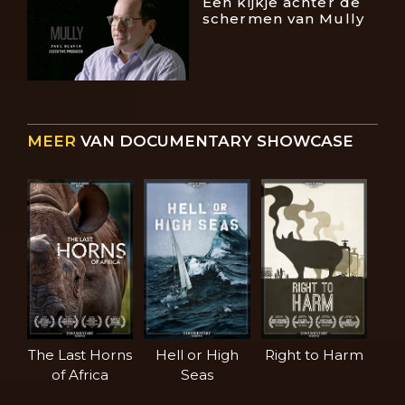
Een kijkje achter de
schermen van Mully
MEER
VAN DOCUMENTARY SHOWCASE
The Last Horns
Hell or High
Right to Harm
of Africa
Seas