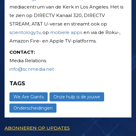
mediacentrum van de Kerk in Los Angeles. Het is
te zien op DIRECTV Kanaal 320, DIRECTV
STREAM, AT&T U-verse en streamt ook op
scientology.tv
, op
mobiele apps
en via de Roku-,
Amazon Fire- en Apple TV-platforms.
CONTACT:
Media Relations
info@scnmedia.net
TAGS
We Are Giants
Onze hulp is de jouwe
Onderscheidingen
ABONNEREN OP UPDATES