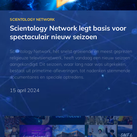
Scientology Network legt basis voor
spectaculair nieuw seizoen
Scientology Network, het snelst groeiende en meest geprezen
religieuze televisienetwerk, heeft vandaag een nieuw seizoen
aangekondigd. Dit seizoen, waar lang naar was uitgekeken,
bestaat uit primetime-afleveringen, tot nadenken stemmende
documentaires en speciale optredens.
15 april 2024