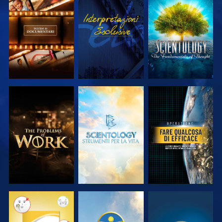
ESPLORA LE
GUARDA
ESPLORA LE
SERIE
SERIE
ESPLORA LE
ESPLORA LE
GUARDA
SERIE
SERIE
GUARDA
GUARDA
GUARDA