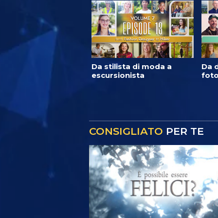
Da stilista di moda a
Da d
escursionista
foto
CONSIGLIATO
PER TE