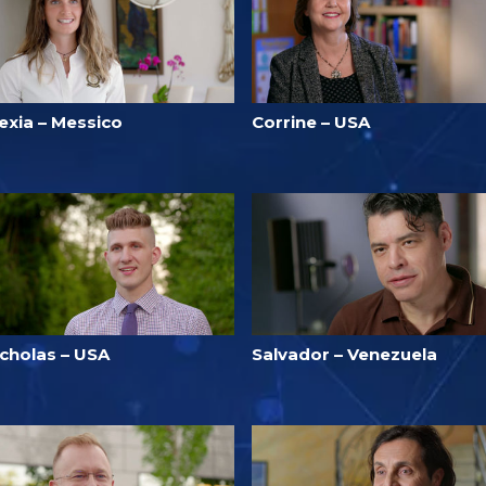
exia – Messico
Corrine – USA
icholas – USA
Salvador – Venezuela