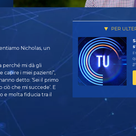
PER ULTE
S
s
esentiamo Nicholas, un
Il
qu
gr
a perché mi dà gli
capire i miei pazienti”,
hanno detto: ‘Sei il primo
 ciò che mi succede’. E
e molta fiducia tra il