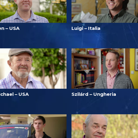
en – USA
Luigi – Italia
ichael – USA
Szilárd – Ungheria