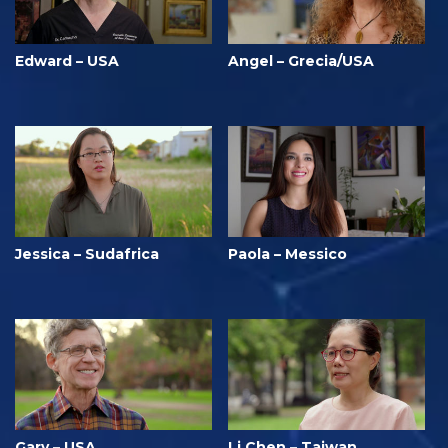
Edward – USA
Angel – Grecia/USA
Jessica – Sudafrica
Paola – Messico
Gary – USA
Li Chen – Taiwan