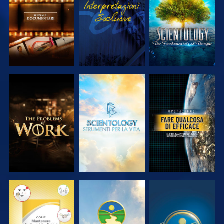
SERIE
SERIE
ESPLORA LE
ESPLORA LE
GUARDA
SERIE
SERIE
GUARDA
GUARDA
GUARDA