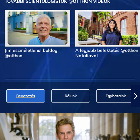
TOVÁBBI SCIENTOLOGISTOK @OTTHON VIDEÓK
Jim eszméletlenül boldog
A legjobb befektetés @otthon
@otthon
Nataliával
Bevezetés
Rólunk
Egyházaink