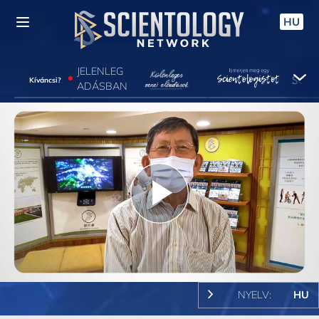
HU
JELENLEG
Kíváncsi?
ADÁSBAN
Play
Video
NYELV:
HU