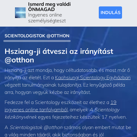
Ismerd meg valódi
ÖNMAGAD
INDULÁS
Ingyenes online
személyiségteszt
SCIENTOLOGISTOK @OTTHON
Hsziang-ji átveszi az irányítást
@otthon
Hsziang-ji azt mondja, hogy céltudatosabb, és most már ő
irányítja az életét. Ezt a
Kaohsiungi Scientology Egyházban
végzett tanulmányainak tulajdonítja. Ez lenyűgöző példa
arra, hogyan vegyük kézbe az irányítást.
Fedezze fel a Scientology eszközeit az élethez a
19
ingyenes online tanfolyamból
, amelyek
A Scientology
kézikönyvének
egyes fejezeteihez készültek 17 nyelven.
A
Scientologistok @otthon
számos olyan embert mutat be
a világ minden tájáról, akik biztonságban és jól