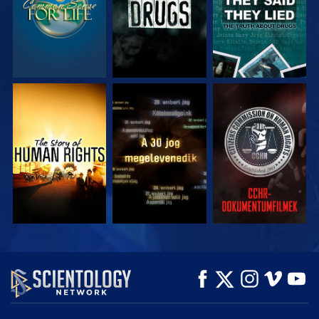
MŰSORNÉZÉS
MŰSORNÉZÉS
MŰSORNÉZÉS
MŰSORNÉZÉS
MŰSORNÉZÉS
A SOROZAT
RÉSZEI