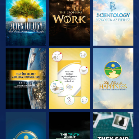
A SOROZAT
A SOROZAT
A SOROZAT
RÉSZEI
RÉSZEI
RÉSZEI
MŰSORNÉZÉS
MŰSORNÉZÉS
MŰSORNÉZÉS
MŰSORNÉZÉS
MŰSORNÉZÉS
MŰSORNÉZÉS