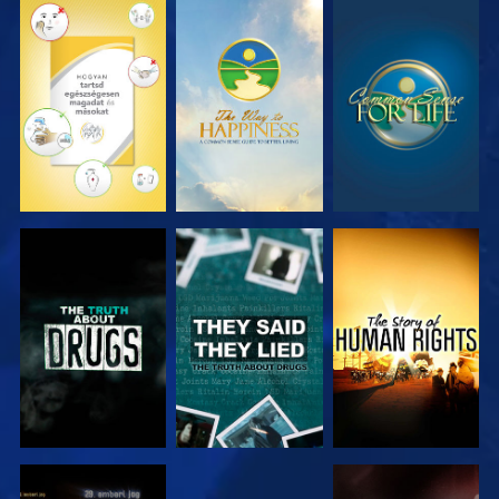
MŰSORNÉZÉS
MŰSORNÉZÉS
MŰSORNÉZÉS
MŰSORNÉZÉS
MŰSORNÉZÉS
MŰSORNÉZÉS