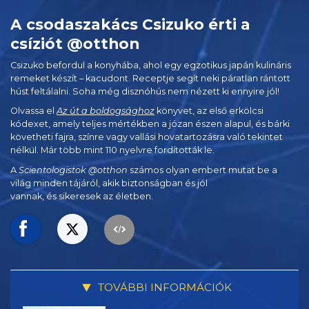
A csodaszakács Csizuko érti a
csíziót @otthon
Csizuko befordul a konyhába, ahol egy egzotikus japán kulináris
remeket készít –
kacudont. Receptje segít neki páratlan rántott
húst feltálalni. Soha még disznóhús nem nézett ki ennyire jól!
Olvassa el
Az út a boldogsághoz
könyvet, az első erkölcsi
kódexet, amely teljes mértékben a józan észen alapul, és bárki
követheti fajra, színre vagy vallási hovatartozásra való tekintet
nélkül. Már több mint 110 nyelvre fordították le.
A
Scientologistok @otthon
számos olyan embert mutat be a
világ minden tájáról, akik biztonságban és jól
vannak, és sikeresek az életben.
TOVÁBBI INFORMÁCIÓK