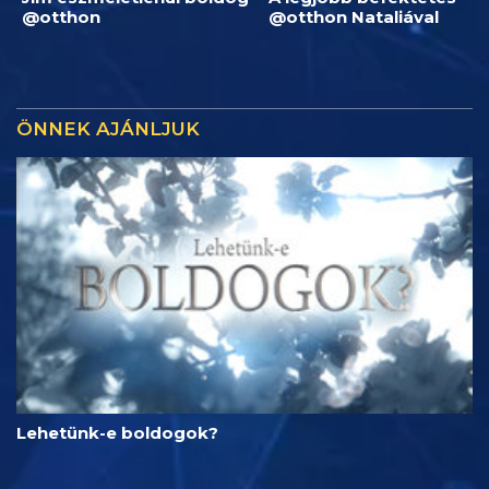
@otthon
@otthon Nataliával
ÖNNEK AJÁNLJUK
Lehetünk-e boldogok?