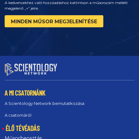
A kedvencekhez való hozzáadáshoz kattintson a műsorszám mellett
megjelenő „+” jelre.
MINDEN MŰSOR MEGJELENÍTÉSE
A MI CSATORNÁNK
A Scientology Network bemutatkozása
A csatornáról
ÉLŐ TÉVÉADÁS
Műsorbeosztás