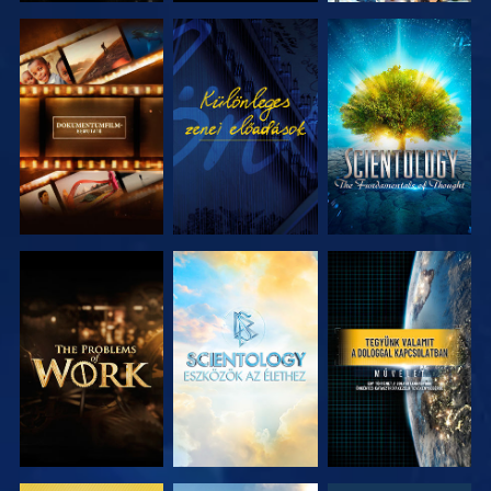
A SOROZAT
MŰSORNÉZÉS
A SOROZAT
RÉSZEI
RÉSZEI
A SOROZAT
A SOROZAT
MŰSORNÉZÉS
RÉSZEI
RÉSZEI