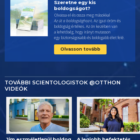
Szeretne egy kis
boldogságot?
Olvassa el és ossza meg másokkal
Az út a boldogsághoz
‑t. Az igazi öröm és
boldogság értékes. Az ön kezében van
a lehetőség, hogy irányt mutasson
egy biztonságosabb és boldogabb élet felé.
Olvasson tovább
TOVÁBBI SCIENTOLOGISTOK @OTTHON
VIDEÓK
Jim eszméletlenül boldog
A legjobb befektetés