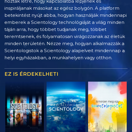
hoztak létre, hogy kapcsolatba lépjenek és
inspiráljanak másokat az egész bolygón. A platform
betekintést nyújt abba, hogyan használják mindennapi
emberek a Scientology technológiáját a világ minden
táján arra, hogy többet tudjanak meg, többet
teremtsenek, és folyamatosan virágozzanak az életük
minden területén. Nézze meg, hogyan alkalmazzák a
Scientologistok a Scientology alapelveit mindennap a
helyi egyházakban, a munkahelyen vagy otthon.
EZ IS ÉRDEKELHETI