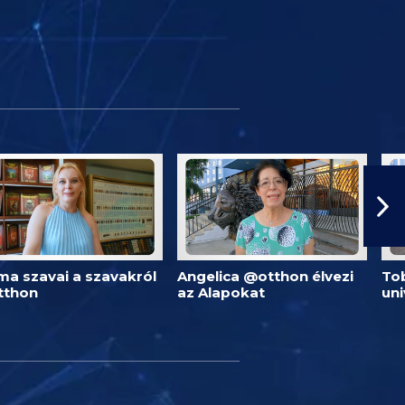
ma szavai a szavakról
Angelica @otthon élvezi
Tob
tthon
az Alapokat
un