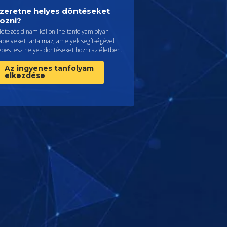
zeretne helyes döntéseket
ozni?
létezés dinamikái online tanfolyam olyan
lapelveket tartalmaz, amelyek segítségével
pes lesz helyes döntéseket hozni az életben.
Az ingyenes tanfolyam
elkezdése