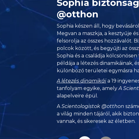
Sophia biztonság
@otthon
Sophia készen áll, hogy bevásárol
Megvan a maszkja, a kesztyűje és
felsorolja az összes hozzávalót. 
polcok között, és begyűjti az öss
Sophia és a családja kölcsönösen
példája a létezés dinamikáinak, é
különböző területei egymásra h
A létezés dinamikái
a 19 ingyene
tanfolyam egyike, amely
A Scien
alapelveire épül.
A
Scientologistok @otthon
számo
a világ minden tájáról, akik bizto
vannak, és sikeresek az életben.