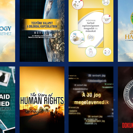
ZÉS
A SOROZAT
A SOROZAT
A 
RÉSZEI
RÉSZEI
ZÉS
MŰSORNÉZÉS
MŰSORNÉZÉS
MŰ