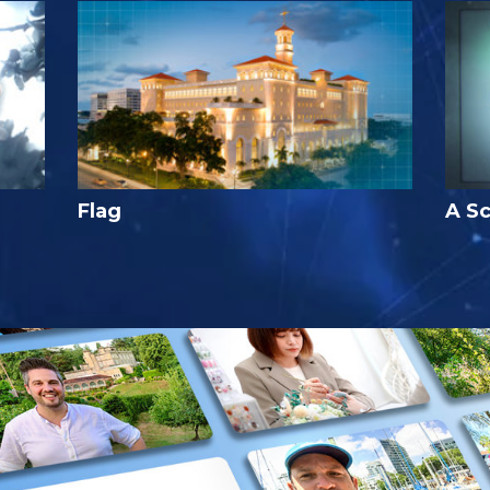
Flag
A Sc