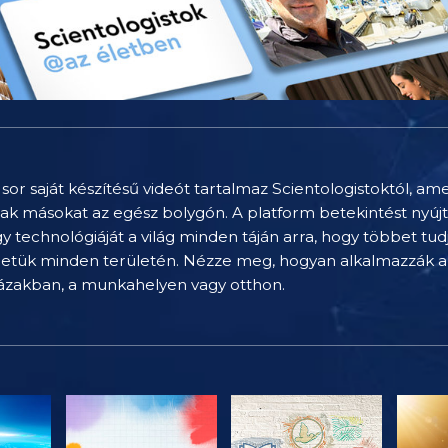
sor saját készítésű videót tartalmaz Scientologistoktól, am
nak másokat az egész bolygón. A platform betekintést nyúj
technológiáját a világ minden táján arra, hogy többet tu
letük minden területén. Nézze meg, hogyan alkalmazzák a 
házakban, a munkahelyen vagy otthon.