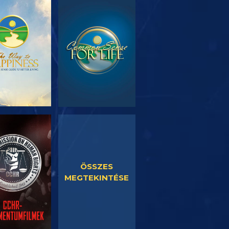
SOROZAT
MŰSORNÉZÉS
RÉSZEI
SORNÉZÉS
MŰSORNÉZÉS
ÖSSZES
MEGTEKINTÉSE