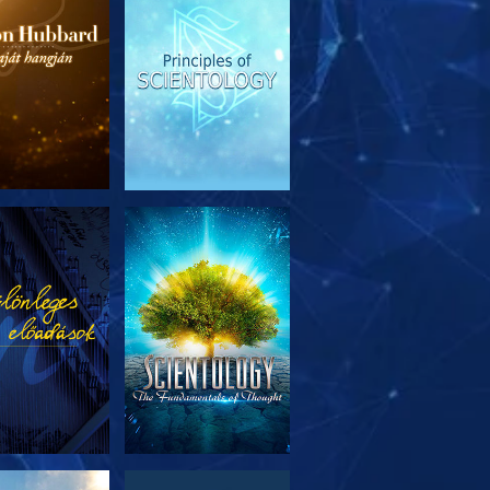
SOROZAT
MŰSORNÉZÉS
RÉSZEI