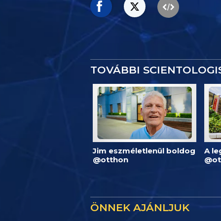
TOVÁBBI SCIENTOLOG
Jim eszméletlenül boldog
A l
@otthon
@ot
ÖNNEK AJÁNLJUK