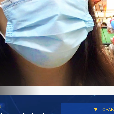
N
TOVÁB