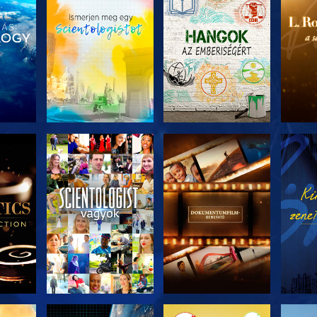
ZAT
A SOROZAT
A SOROZAT
A 
I
RÉSZEI
RÉSZEI