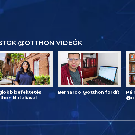
ISTOK @OTTHON VIDEÓK
egjobb befektetés
Bernardo @otthon fordít
Pál
thon Nataliával
@o