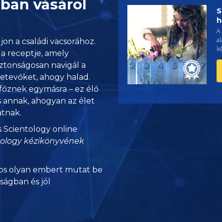
ban vásárol
S
h
A 
a
jon a családi vacsorához.
ké
 a receptje, amely
Biztonságosan navigál a
zetevőket, ahogy halad.
 főznek egymásra – ez élő
s annak, ahogyan az élet
atnak.
s Scientology online
tology kézikönyvének
s olyan embert mutat be
nságban és jól