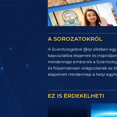
A SOROZATOKRÓL
A Scientologistok @az életben
egy 
kapcsolatba lépjenek és inspirálja
mindennapi emberek a Scientology 
és folyamatosan virágozzanak az é
alapelveit mindennap a helyi egy
EZ IS ÉRDEKELHETI