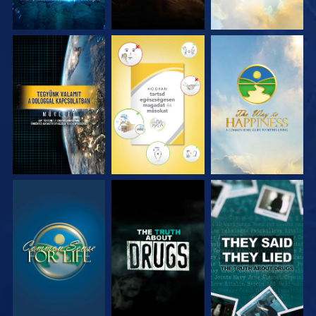
MŰSORNÉZÉS
MŰSORNÉZÉS
MŰSORNÉZÉS
MŰSORNÉZÉS
MŰSORNÉZÉS
MŰSORNÉZÉS