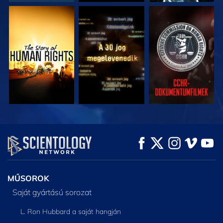
MŰSORNÉZÉS
MŰSORNÉZÉS
MŰSORNÉZÉS
MŰSORNÉZÉS
MŰSORNÉZÉS
A SOROZAT
RÉSZEI
MŰSOROK
Saját gyártású sorozat
L. Ron Hubbard a saját hangján