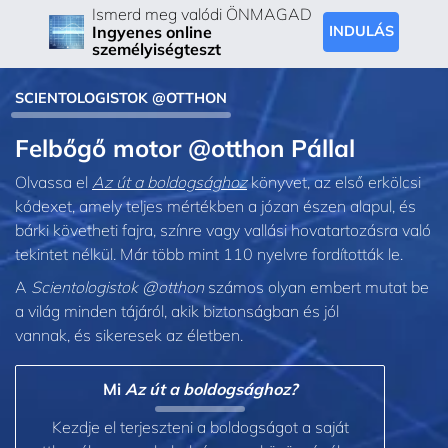
Ismerd meg valódi ÖNMAGAD
Ingyenes online
INDULÁS
személyiségteszt
SCIENTOLOGISTOK @OTTHON
Felbőgő motor @otthon Pállal
Olvassa el
Az út a boldogsághoz
könyvet, az első erkölcsi
kódexet, amely teljes mértékben a józan észen alapul, és
bárki követheti fajra, színre vagy vallási hovatartozásra való
tekintet nélkül. Már több mint 110 nyelvre fordították le.
A
Scientologistok @otthon
számos olyan embert mutat be
a világ minden tájáról, akik biztonságban és jól
vannak, és sikeresek az életben.
Mi
Az út a boldogsághoz?
Kezdje el terjeszteni a boldogságot a saját