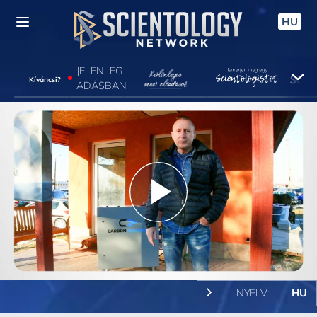
HU
JELENLEG
Kíváncsi?
ADÁSBAN
Play
Video
NYELV:
HU