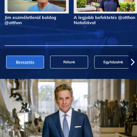
Jim eszméletlenül boldog
A legjobb befektetés @otthon
@otthon
Nataliával
Bevezetés
Rólunk
Egyházaink