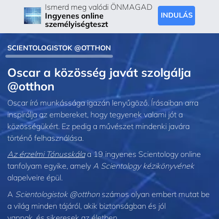
Ismerd meg valódi ÖNMAGAD
Ingyenes online
INDULÁS
személyiségteszt
SCIENTOLOGISTOK @OTTHON
Oscar a közösség javát szolgálja
@otthon
Oscar író munkássága igazán lenyűgöző. Írásaiban arra
inspirálja az embereket, hogy tegyenek valami jót a
közösségükért. Ez pedig a művészet mindenki javára
történő felhasználása.
Az érzelmi Tónusskála
a 19 ingyenes Scientology online
tanfolyam egyike, amely
A Scientology kézikönyvének
alapelveire épül.
A
Scientologistok @otthon
számos olyan embert mutat be
a világ minden tájáról, akik biztonságban és jól
vannak, és sikeresek az életben.