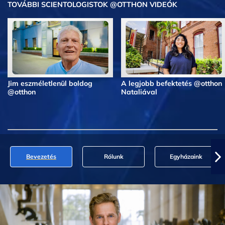
TOVÁBBI SCIENTOLOGISTOK @OTTHON VIDEÓK
Jim eszméletlenül boldog
A legjobb befektetés @otthon
@otthon
Nataliával
Bevezetés
Rólunk
Egyházaink