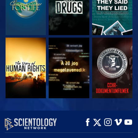
MŰSORNÉZÉS
MŰSORNÉZÉS
MŰSORNÉZÉS
MŰSORNÉZÉS
MŰSORNÉZÉS
A SOROZAT
RÉSZEI