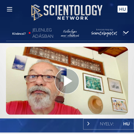
HU
JELENLEG
Kíváncsi?
ADÁSBAN
Play
Video
NYELV:
HU