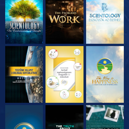
A SOROZAT
A SOROZAT
A SOROZAT
RÉSZEI
RÉSZEI
RÉSZEI
MŰSORNÉZÉS
MŰSORNÉZÉS
MŰSORNÉZÉS
MŰSORNÉZÉS
MŰSORNÉZÉS
MŰSORNÉZÉS