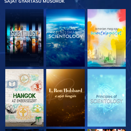
SAJÁT GYÁRTÁSÚ MŰSOROK
A SOROZAT
A SOROZAT
A SOROZAT
RÉSZEI
RÉSZEI
RÉSZEI