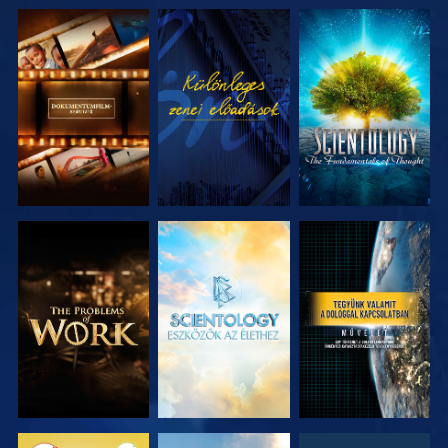
A SOROZAT
MŰSORNÉZÉS
A SOROZAT
RÉSZEI
RÉSZEI
A SOROZAT
A SOROZAT
MŰSORNÉZÉS
RÉSZEI
RÉSZEI