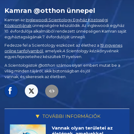
Kamran @otthon ünnepel
Kamran az
Inglewoodi Scientology Egyház Közösségi
Központjának
ünnepségére készülődik. Az inglewoodi egyház
10. évfordulója alkalmából rendezett ünnepségen Kamran saját
egyháztagságának 7. évfordulóját ünnepli.
Fedezze fel a Scientology eszközeit az élethez a
19 ingyenes
online tanfolyamból
, amelyek
A Scientology kézikönyvének
egyes fejezeteihez készültek 17 nyelven.
A
Scientologistok @otthon
számos olyan embert mutat be a
világ minden tájáról, akik biztonságban és jól
vannak, és sikeresek az életben.
TOVÁBBI INFORMÁCIÓK
Vannak olyan területei az
életének, amelyekkel