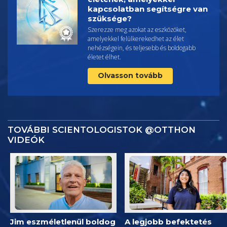
kapcsolatban segítségre van
szüksége?
Szerezze meg azokat az eszközöket,
amelyekkel felülkerekedhet az élet
nehézségein, és teljesebb és boldogabb
életet élhet.
Olvasson tovább
TOVÁBBI SCIENTOLOGISTOK @OTTHON
VIDEÓK
Jim eszméletlenül boldog
A legjobb befektetés