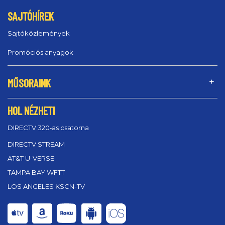
SAJTÓHÍREK
Sajtóközlemények
Promóciós anyagok
MŰSORAINK
HOL NÉZHETI
DIRECTV 320‑as csatorna
DIRECTV STREAM
AT&T U-VERSE
TAMPA BAY WFTT
LOS ANGELES KSCN-TV