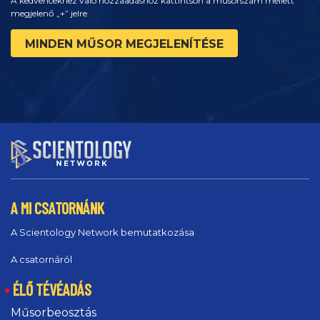
A kedvencekhez való hozzáadáshoz kattintson a műsorszám mellett
megjelenő „+” jelre.
MINDEN MŰSOR MEGJELENÍTÉSE
A MI CSATORNÁNK
A Scientology Network bemutatkozása
A csatornáról
ÉLŐ TÉVÉADÁS
Műsorbeosztás