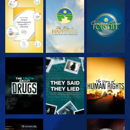
MŰSORNÉZÉS
MŰSORNÉZÉS
MŰSORNÉZÉS
MŰSORNÉZÉS
MŰSORNÉZÉS
MŰSORNÉZÉS