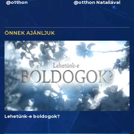
@otthon
@otthon Nataliával
ÖNNEK AJÁNLJUK
Lehetünk-e boldogok?