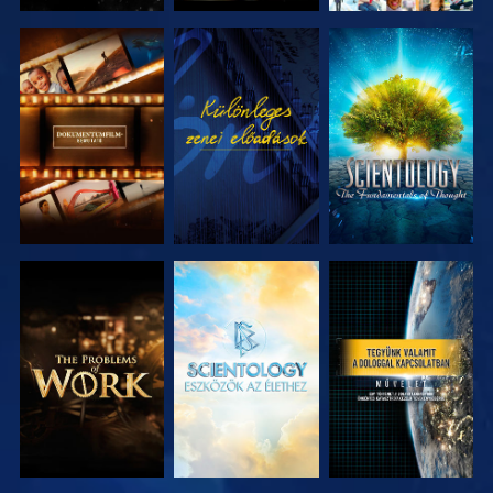
A SOROZAT
MŰSORNÉZÉS
A SOROZAT
RÉSZEI
RÉSZEI
A SOROZAT
A SOROZAT
MŰSORNÉZÉS
RÉSZEI
RÉSZEI