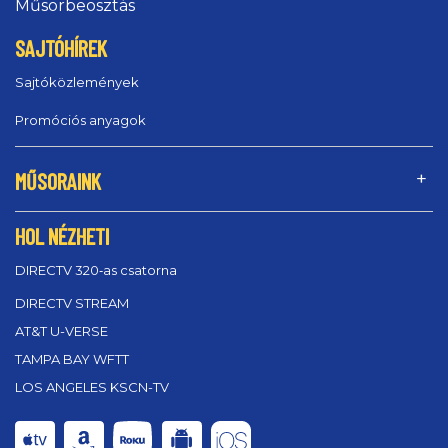
Műsorbeosztás
SAJTÓHÍREK
Sajtóközlemények
Promóciós anyagok
MŰSORAINK
HOL NÉZHETI
DIRECTV 320‑as csatorna
DIRECTV STREAM
AT&T U-VERSE
TAMPA BAY WFTT
LOS ANGELES KSCN-TV