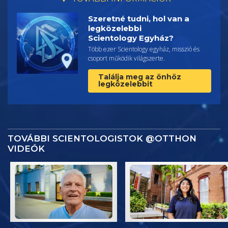
Szeretné tudni, hol van a
legközelebbi
Scientology Egyház?
Több ezer Scientology egyház, misszió és
csoport működik világszerte.
Találja meg az önhöz
legközelebbit
TOVÁBBI SCIENTOLOGISTOK @OTTHON
VIDEÓK