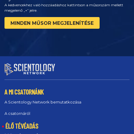
A kedvencekhez való hozzáadáshoz kattintson a műsorszám mellett
megjelenő „+” jelre.
MINDEN MŰSOR MEGJELENÍTÉSE
A MI CSATORNÁNK
A Scientology Network bemutatkozása
A csatornáról
ÉLŐ TÉVÉADÁS