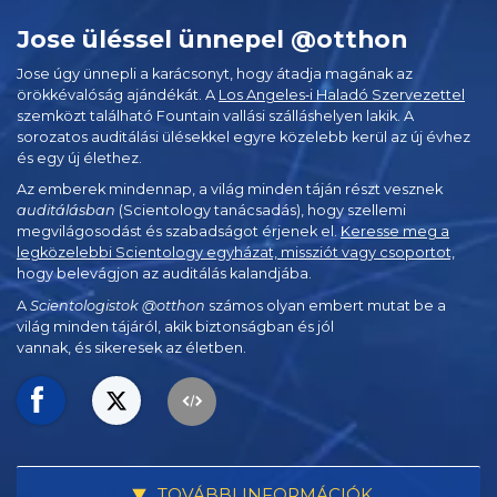
Jose üléssel ünnepel @otthon
Jose úgy ünnepli a karácsonyt, hogy átadja magának az
örökkévalóság ajándékát. A
Los Angeles‑i Haladó Szervezettel
szemközt található Fountain vallási szálláshelyen lakik. A
sorozatos auditálási ülésekkel egyre közelebb kerül az új évhez
és egy új élethez.
Az emberek mindennap, a világ minden táján részt vesznek
auditálásban
(Scientology tanácsadás), hogy szellemi
megvilágosodást és szabadságot érjenek el.
Keresse meg a
legközelebbi Scientology egyházat, missziót vagy csoportot,
hogy belevágjon az auditálás kalandjába.
A
Scientologistok @otthon
számos olyan embert mutat be a
világ minden tájáról, akik biztonságban és jól
vannak, és sikeresek az életben.
TOVÁBBI INFORMÁCIÓK