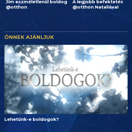
Jim eszméletlenül boldog
A legjobb befektetés
@otthon
@otthon Nataliával
ÖNNEK AJÁNLJUK
Lehetünk-e boldogok?