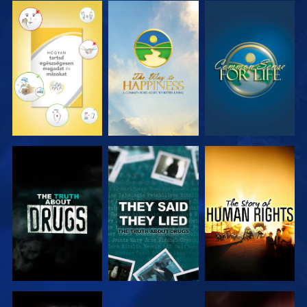
MŰSORNÉZÉS
MŰSORNÉZÉS
MŰSORNÉZÉS
MŰSORNÉZÉS
MŰSORNÉZÉS
MŰSORNÉZÉS