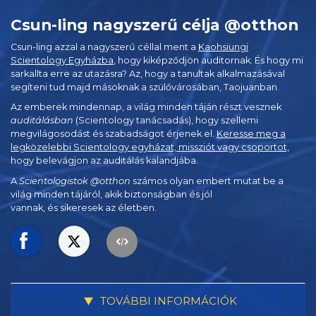
Csun-ling nagyszerű célja @otthon
Csun-ling azzal a nagyszerű céllal ment a
Kaohsiungi
Scientology Egyházba
, hogy kiképződjön auditornak. És hogy mi
sarkallta erre az utazásra? Az, hogy a tanultak alkalmazásával
segíteni tud majd másoknak a szülővárosában, Taojuanban.
Az emberek mindennap, a világ minden táján részt vesznek
auditálásban
(Scientology tanácsadás), hogy szellemi
megvilágosodást és szabadságot érjenek el.
Keresse meg a
legközelebbi Scientology egyházat, missziót vagy csoportot,
hogy belevágjon az auditálás kalandjába.
A
Scientologistok @otthon
számos olyan embert mutat be a
világ minden tájáról, akik biztonságban és jól
vannak, és sikeresek az életben.
TOVÁBBI INFORMÁCIÓK