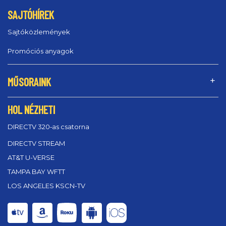
SAJTÓHÍREK
Sajtóközlemények
Promóciós anyagok
MŰSORAINK
HOL NÉZHETI
DIRECTV 320‑as csatorna
DIRECTV STREAM
AT&T U-VERSE
TAMPA BAY WFTT
LOS ANGELES KSCN-TV