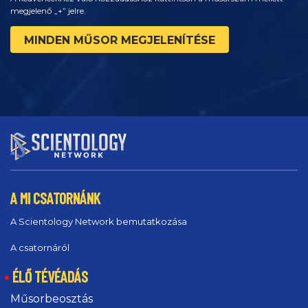
megjelenő „+” jelre.
MINDEN MŰSOR MEGJELENÍTÉSE
A MI CSATORNÁNK
A Scientology Network bemutatkozása
A csatornáról
ÉLŐ TÉVÉADÁS
Műsorbeosztás