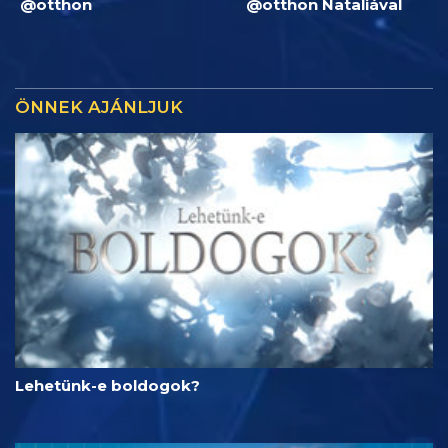
@otthon
@otthon Nataliával
ÖNNEK AJÁNLJUK
Lehetünk-e boldogok?