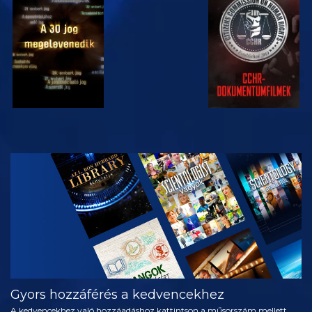
MŰSORNÉZÉS
MŰSORNÉZÉS
MŰSORNÉZÉS
MŰSORNÉZÉS
A SOROZAT
RÉSZEI
Gyors hozzáférés a kedvencekhez
A kedvencekhez való hozzáadáshoz kattintson a műsorszám mellett