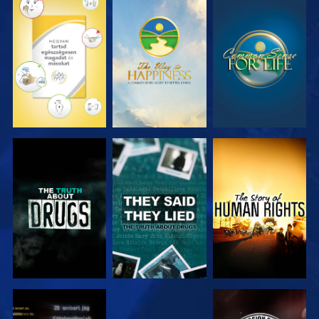
MŰSORNÉZÉS
MŰSORNÉZÉS
MŰSORNÉZÉS
MŰSORNÉZÉS
MŰSORNÉZÉS
MŰSORNÉZÉS