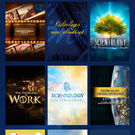
A SOROZAT
MŰSORNÉZÉS
A SOROZAT
RÉSZEI
RÉSZEI
A SOROZAT
A SOROZAT
MŰSORNÉZÉS
RÉSZEI
RÉSZEI