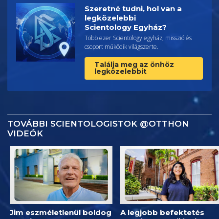
Szeretné tudni, hol van a
legközelebbi
Scientology Egyház?
Több ezer Scientology egyház, misszió és
csoport működik világszerte.
Találja meg az önhöz
legközelebbit
TOVÁBBI SCIENTOLOGISTOK @OTTHON
VIDEÓK
Jim eszméletlenül boldog
A legjobb befektetés