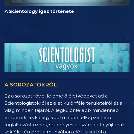
A Scientology igaz története
A SOROZATOKRÓL
Ez a sorozat rövid, felemelő életképeket ad a
Scientologistokról az élet különféle területeiről és a
világ minden tájáról. A legkülönfélébb mindennapi
emberek, akik nagyjából minden elképzelhető
foglalkozást űznek, személyes beszámolót nyújtanak
sokféle témáról; a munkában elért sikertől a