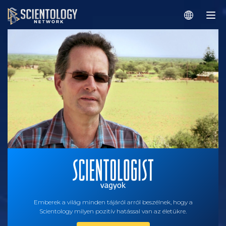
Emberek a világ minden tájáról arról beszélnek, hogy a
Scientology milyen pozitív hatással van az életükre.