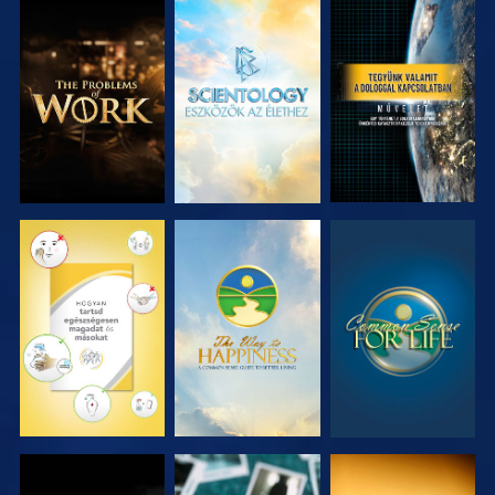
A SOROZAT
A SOROZAT
MŰSORNÉZÉS
RÉSZEI
RÉSZEI
MŰSORNÉZÉS
MŰSORNÉZÉS
MŰSORNÉZÉS