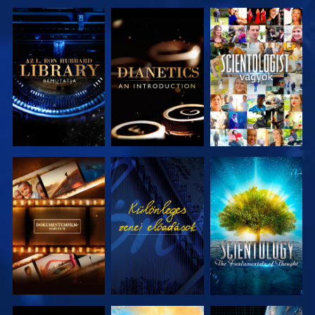
A SOROZAT
A SOROZAT
MŰSORNÉZÉS
RÉSZEI
RÉSZEI
A SOROZAT
MŰSORNÉZÉS
A SOROZAT
RÉSZEI
RÉSZEI