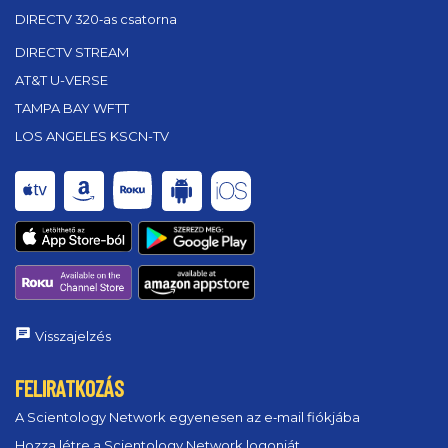
DIRECTV 320‑as csatorna
DIRECTV STREAM
AT&T U-VERSE
TAMPA BAY WFTT
LOS ANGELES KSCN-TV
Visszajelzés
FELIRATKOZÁS
A Scientology Network egyenesen az e‑mail fiókjába
Hozza létre a Scientology Network logonját