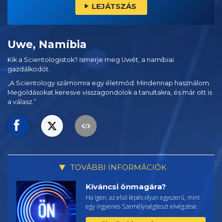
LEJÁTSZÁS
Uwe, Namíbia
Kik a Scientologistok? Ismerje meg Uwét, a namíbiai
gazdálkodót.
„A Scientology számomra egy életmód. Mindennap használom.
Megoldásokat keresve visszagondolok a tanultakra, és már ott is
a válasz.”
TOVÁBBI INFORMÁCIÓK
Kíváncsi önmagára?
Ha igen, az első lépés olyan egyszerű, mint
egy ingyenes Személyiségteszt elvégzése.