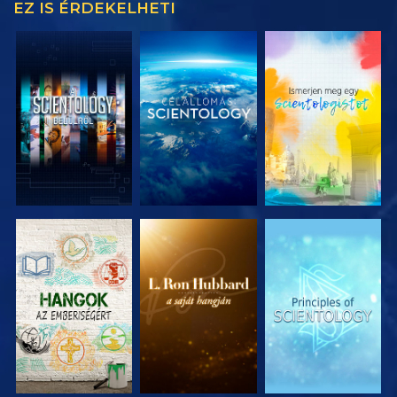
EZ IS ÉRDEKELHETI
A SOROZAT
A SOROZAT
A SOROZAT
RÉSZEI
RÉSZEI
RÉSZEI