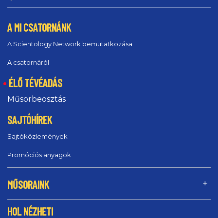
A MI CSATORNÁNK
A Scientology Network bemutatkozása
A csatornáról
ÉLŐ TÉVÉADÁS
Műsorbeosztás
SAJTÓHÍREK
Sajtóközlemények
Promóciós anyagok
MŰSORAINK
HOL NÉZHETI