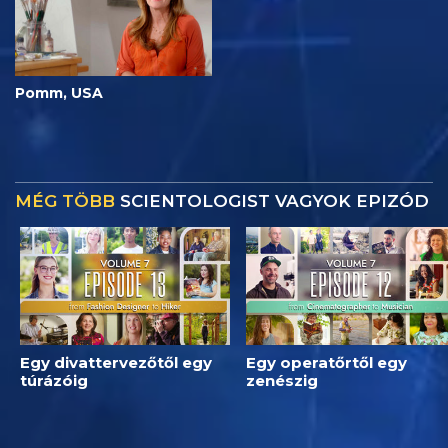
Pomm, USA
MÉG TÖBB
SCIENTOLOGIST VAGYOK EPIZÓD
Egy divattervezőtől egy
Egy operatőrtől egy
túrázóig
zenészig