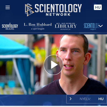
HU
Play
Video
NYELV:
HU