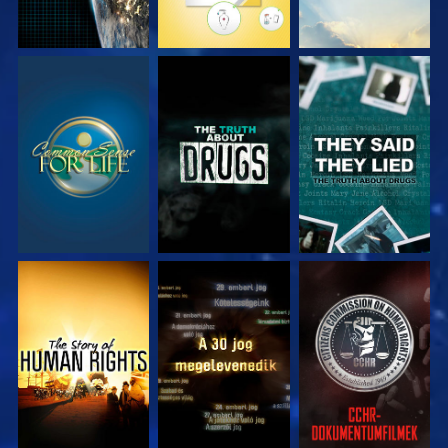
MŰSORNÉZÉS
MŰSORNÉZÉS
MŰSORNÉZÉS
MŰSORNÉZÉS
MŰSORNÉZÉS
MŰSORNÉZÉS