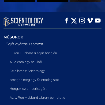
MŰSORNÉZÉS
MŰSORNÉZÉS
A SOROZAT
RÉSZEI
MŰSOROK
Saját gyártású sorozat
L. Ron Hubbard a saját hangján
A Scientology belülről
Célállomás: Scientology
Ismerjen meg egy Scientologistot
Hangok az emberiségért
Az L. Ron Hubbard Library bemutatja