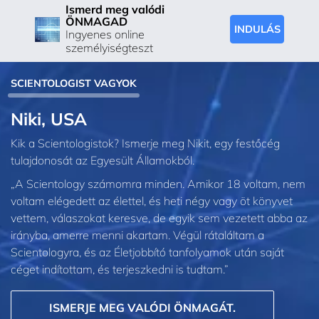
Ismerd meg valódi
ÖNMAGAD
INDULÁS
Ingyenes online
személyiségteszt
SCIENTOLOGIST VAGYOK
Niki, USA
Kik a Scientologistok? Ismerje meg Nikit, egy festőcég
tulajdonosát az Egyesült Államokból.
„A Scientology számomra minden. Amikor 18 voltam, nem
voltam elégedett az élettel, és heti négy vagy öt könyvet
vettem, válaszokat keresve, de egyik sem vezetett abba az
irányba, amerre menni akartam. Végül rátaláltam a
Scientologyra, és az Életjobbító tanfolyamok után saját
céget indítottam, és terjeszkedni is tudtam.”
ISMERJE MEG VALÓDI ÖNMAGÁT.