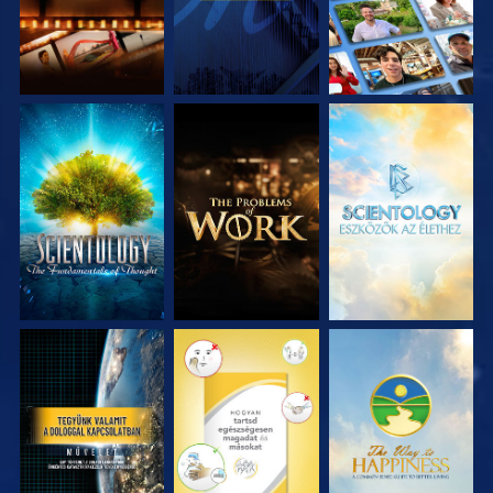
A SOROZAT
A SOROZAT
A SOROZAT
RÉSZEI
RÉSZEI
RÉSZEI
MŰSORNÉZÉS
MŰSORNÉZÉS
MŰSORNÉZÉS