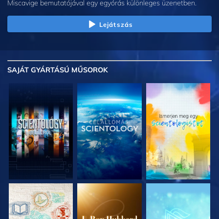
Miscavige bemutatójával egy egyórás különleges üzenetben.
Lejátszás
SAJÁT GYÁRTÁSÚ MŰSOROK
A SOROZAT
A SOROZAT
A SOROZAT