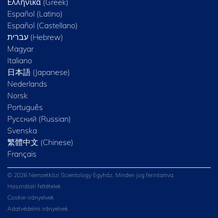
Ελληνικά (Greek)
Español (Latino)
Español (Castellano)
Magyar
Italiano
日本語 (Japanese)
Nederlands
Norsk
Português
Русский (Russian)
Svenska
繁體中文 (Chinese)
Français
© 2026 Nemzetközi Scientology Egyház. Minden jog fenntartva.
Használati feltételek
Cookie-irányelvek
Adatvédelmi irányelvek