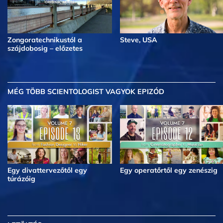
Zongoratechnikustól a
Steve, USA
szájdobosig – előzetes
MÉG TÖBB
SCIENTOLOGIST VAGYOK EPIZÓD
Egy divattervezőtől egy
Egy operatőrtől egy zenészig
túrázóig