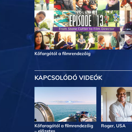
Kőfargótól a filmrendezőig
KAPCSOLÓDÓ VIDEÓK
Kőfaragótól a filmrendezőig
Roger, USA
– előzetes