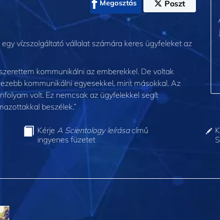
Megosztás
Poszt
i egy vízszolgáltató vállalat számára keres ügyfeleket az
m, szerettem kommunikálni az emberekkel. De voltak
hezebb kommunikálni egyesekkel, mint másokkal. Az
folyam volt. Ez nemcsak az ügyfelekkel segít
mazottakkal beszélek.”
Kérje
A Scientology leírása
című
K
ingyenes füzetet
S