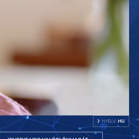
NYELV:
HU