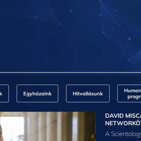
Humani
k
Egyházaink
Hitvallásunk
prog
DAVID MISC
NETWORKÖ
A Scientolo