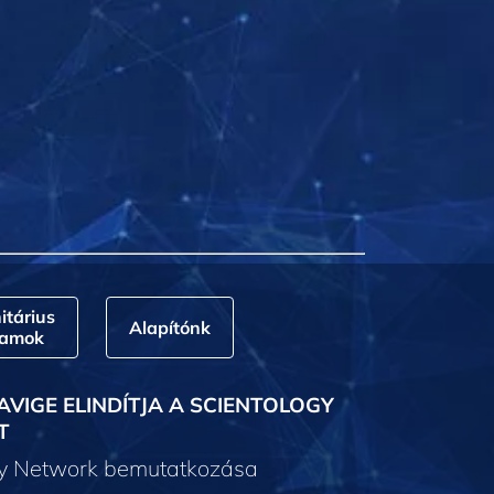
tárius
Alapítónk
ramok
AVIGE ELINDÍTJA A SCIENTOLOGY
T
gy Network bemutatkozása