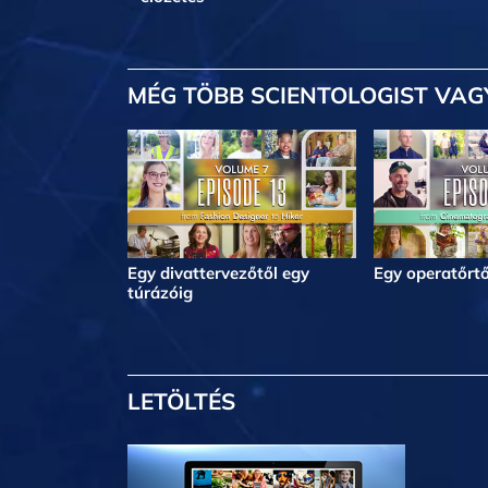
MÉG TÖBB
SCIENTOLOGIST VAG
Egy divattervezőtől egy
Egy operatőrtő
túrázóig
LETÖLTÉS