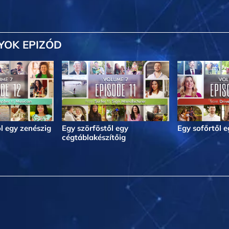
YOK EPIZÓD
l egy zenészig
Egy szörföstől egy
Egy sofőrtől 
cégtáblakészítőig