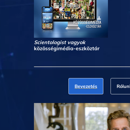
Scientologist vagyok
közösségimédia-eszköztár
Bevezetés
Rólun