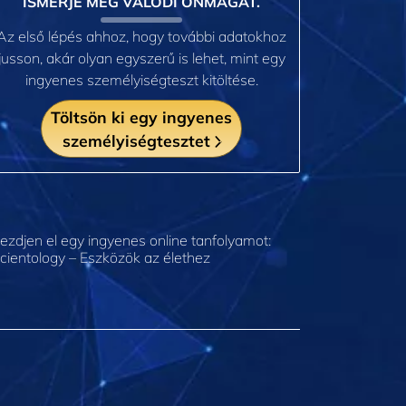
ISMERJE MEG VALÓDI ÖNMAGÁT.
Az első lépés ahhoz, hogy további adatokhoz
jusson, akár olyan egyszerű is lehet, mint egy
ingyenes személyiségteszt kitöltése.
Töltsön ki egy ingyenes
személyiségtesztet
ezdjen el egy ingyenes online tanfolyamot:
cientology – Eszközök az élethez