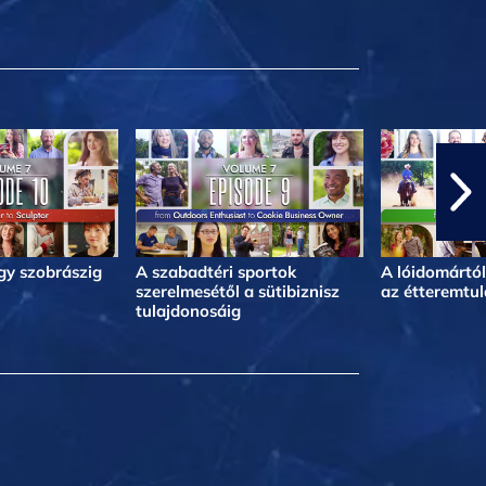
egy szobrászig
A szabadtéri sportok
A lóidomártól
szerelmesétől a sütibiznisz
az étteremtul
tulajdonosáig