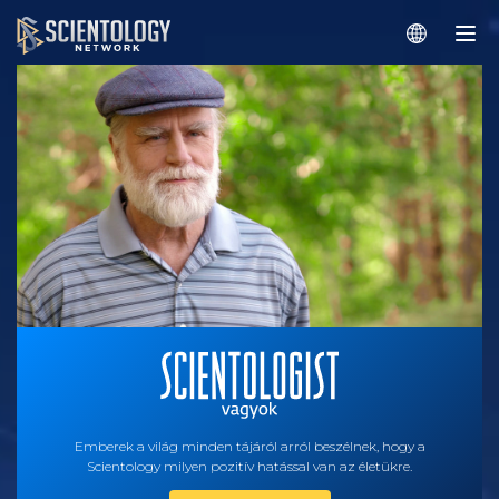
Emberek a világ minden tájáról arról beszélnek, hogy a
Scientology milyen pozitív hatással van az életükre.