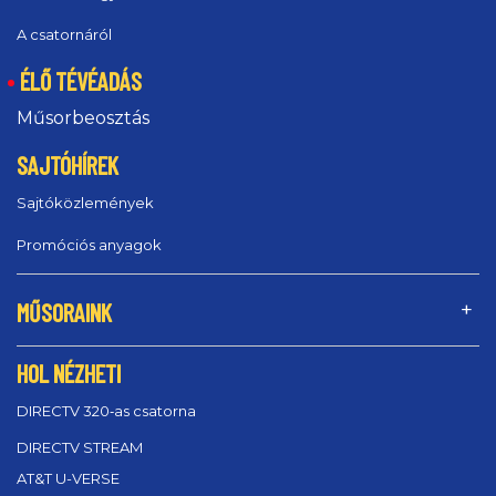
A csatornáról
ÉLŐ TÉVÉADÁS
Műsorbeosztás
SAJTÓHÍREK
Sajtóközlemények
Promóciós anyagok
MŰSORAINK
HOL NÉZHETI
DIRECTV 320‑as csatorna
DIRECTV STREAM
AT&T U-VERSE