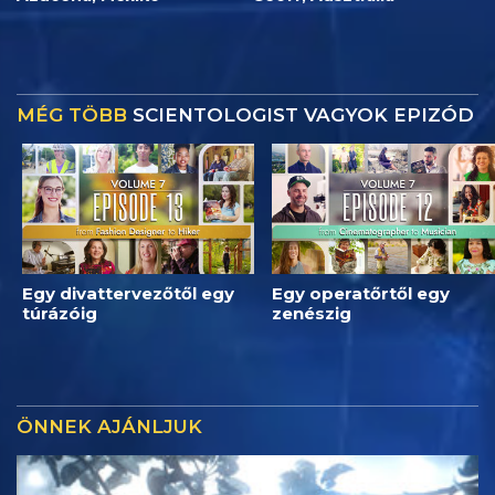
MÉG TÖBB
SCIENTOLOGIST VAGYOK EPIZÓD
Egy divattervezőtől egy
Egy operatőrtől egy
túrázóig
zenészig
ÖNNEK AJÁNLJUK