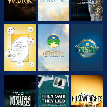
MŰSORNÉZÉS
MŰSORNÉZÉS
MŰSORNÉZÉS
MŰSORNÉZÉS
MŰSORNÉZÉS
MŰSORNÉZÉS