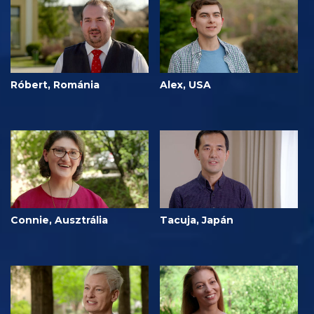
Róbert, Románia
Alex, USA
Connie, Ausztrália
Tacuja, Japán