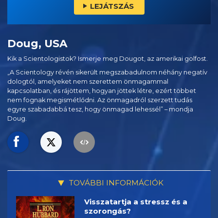
LEJÁTSZÁS
Doug, USA
Kik a Scientologistok? Ismerje meg Dougot, az amerikai golfost.
„A Scientology révén sikerült megszabadulnom néhány negatív
dologtól, amelyeket nem szerettem önmagammal
kapcsolatban, és rájöttem, hogyan jöttek létre, ezért többet
nem fognak megismétlődni. Az önmagadról szerzett tudás
egyre szabadabbá tesz, hogy önmagad lehessél” – mondja
Doug.
TOVÁBBI INFORMÁCIÓK
Visszatartja a stressz és a
szorongás?