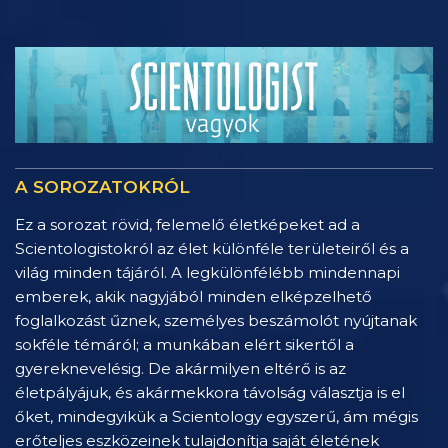
A SOROZATOKRÓL
Ez a sorozat rövid, felemelő életképeket ad a
Scientologistokról az élet különféle területeiről és a
világ minden tájáról. A legkülönfélébb mindennapi
emberek, akik nagyjából minden elképzelhető
foglalkozást űznek, személyes beszámolót nyújtanak
sokféle témáról; a munkában elért sikertől a
gyereknevelésig. De akármilyen eltérő is az
életpályájuk, és akármekkora távolság választja is el
őket, mindegyikük a Scientology egyszerű, ám mégis
erőteljes eszközeinek tulajdonítja saját életének