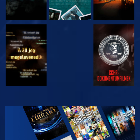
MŰSORNÉZÉS
MŰSORNÉZÉS
MŰSORNÉZÉS
MŰSORNÉZÉS
A SOROZAT
RÉSZEI