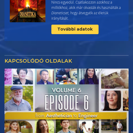
Nincs egyedül. Csatlakozzon azokhoz a
milliókhoz, akik már olvasták és használták a
Dianeticset,
hogy átvegyék az életük
irányítását.
További adatok
KAPCSOLÓDÓ OLDALAK