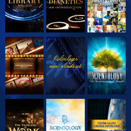
A SOROZAT
MŰSORNÉZÉS
A SOROZAT
RÉSZEI
RÉSZEI
A SOROZAT
A SOROZAT
MŰSORNÉZÉS
RÉSZEI
RÉSZEI