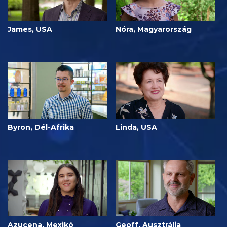
James, USA
Nóra, Magyarország
Byron, Dél-Afrika
Linda, USA
Azucena, Mexikó
Geoff, Ausztrália