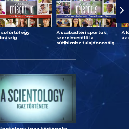
 sofőrtől egy
A szabadtéri sportok
A l
brászig
szerelmesétől a
az
sütibiznisz tulajdonosáig
ientology igaz története