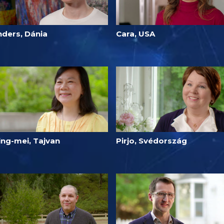
nders, Dánia
Cara, USA
ing-mei, Tajvan
Pirjo, Svédország