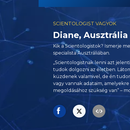
SCIENTOLOGIST VAGYOK
Diane, Ausztrália
Kik a Scientologistok? Ismerje me
specialista Ausztráliában.
„Scientologistnak lenni azt jelent
tudok dolgozni az életben. Láto
küzdenek valamivel, de én tudom,
vagy vannak adataim, amelyekre
megoldásához szükség van” – mo