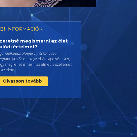
BI INFORMÁCIÓK
zeretné megismerni az élet
alódi értelmét?
 gondolkodás alapjai
című könyvből
gtanulja a Scientology első alapelvét – azt,
ogy meg lehet ismerni az elmét, a szellemet
 az életet.
Olvasson tovább