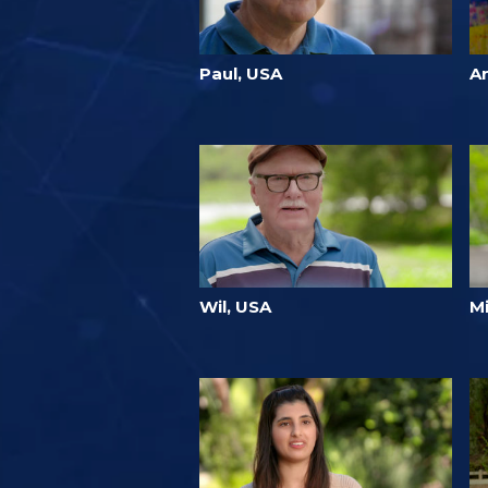
Paul, USA
A
Wil, USA
M