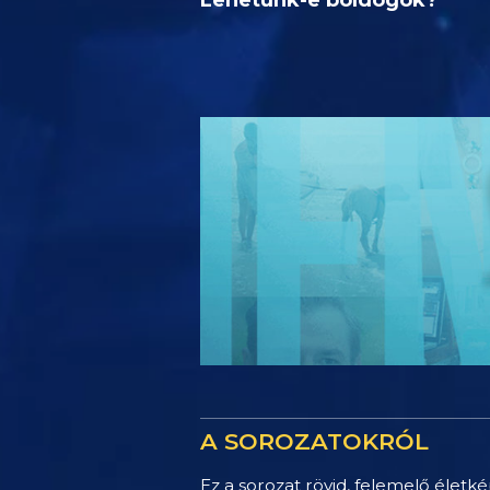
A SOROZATOKRÓL
Ez a sorozat rövid, felemelő életké