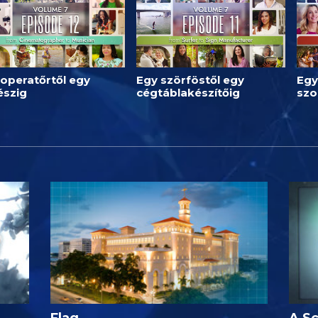
operatőrtől egy
Egy szörföstől egy
Egy
észig
cégtáblakészítőig
szo
Flag
A Sc