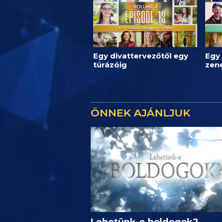
Egy divattervezőtől egy
Egy 
túrázóig
zen
ÖNNEK AJÁNLJUK
Lehetünk-e boldogok?