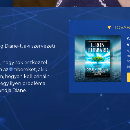
TOVÁB
S
v
g Diane-t, aki szervezeti
A
me
h
i, hogy sok eszközzel
és
m az embereket, akik
 hogyan kell csinálni,
 egy ilyen probléma
ndja Diane.