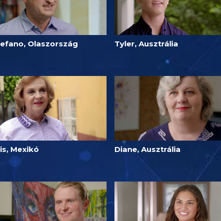
tefano, Olaszország
Tyler, Ausztrália
lis, Mexikó
Diane, Ausztrália