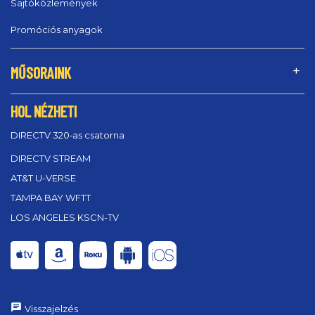
Sajtóközlemények
Promóciós anyagok
MŰSORAINK
HOL NÉZHETI
DIRECTV 320‑as csatorna
DIRECTV STREAM
AT&T U-VERSE
TAMPA BAY WFTT
LOS ANGELES KSCN-TV
Visszajelzés