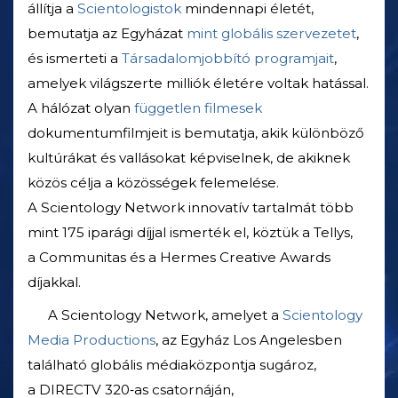
állítja a
Scientologistok
mindennapi életét,
bemutatja az Egyházat
mint globális szervezetet
,
és ismerteti a
Társadalomjobbító programjait
,
amelyek világszerte milliók életére voltak hatással.
A hálózat olyan
független filmesek
dokumentumfilmjeit is bemutatja, akik különböző
kultúrákat és vallásokat képviselnek, de akiknek
közös célja a közösségek felemelése.
A Scientology Network innovatív tartalmát több
mint 175 iparági díjjal ismerték el, köztük a Tellys,
a Communitas és a Hermes Creative Awards
díjakkal.
A Scientology Network, amelyet a
Scientology
Media Productions
, az Egyház Los Angelesben
található globális médiaközpontja sugároz,
a DIRECTV 320‑as csatornáján,