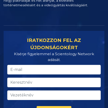
négy platinadíjat és hét aranyat, a kivételes
történetmesélésért és a videógyártás kiválóságáért.
IRATKOZZON FEL AZ
ÚJDONSÁGOKÉRT
Kísérje figyelemmel a Scientology Network
adását.