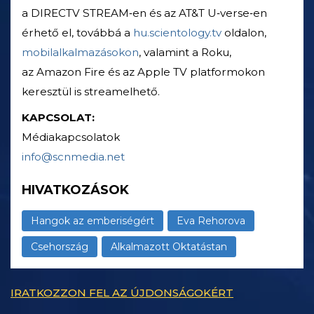
a DIRECTV STREAM‑en és az AT&T U‑verse‑en
érhető el, továbbá a
hu.scientology.tv
oldalon,
mobilalkalmazásokon
, valamint a Roku,
az Amazon Fire és az Apple TV platformokon
keresztül is streamelhető.
KAPCSOLAT:
Médiakapcsolatok
info@scnmedia.net
HIVATKOZÁSOK
Hangok az emberiségért
Eva Rehorova
Csehország
Alkalmazott Oktatástan
IRATKOZZON FEL AZ ÚJDONSÁGOKÉRT