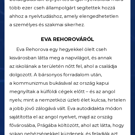
több ezer cseh állampolgárt segítettek hozzá
ahhoz a nyelvtudáshoz, amely elengedhetetlen
a személyes és szakmai sikerhez.
EVA REHOROVÁRÓL
Eva Rehorova egy hegyekkel ölelt cseh
kisvárosban látta meg a napvilágot, és annak
az iskolának a területén nőtt fel, ahol a családja
dolgozott. A bársonyos forradalom után,
a kommunizmus bukásával az ország kapui
megnyíltak a külföldi cégek előtt – és az angol
nyelv, mint a nemzetközi üzleti élet kulcsa, hirtelen
a jobb jövő zálogává vált. Eva autodidakta módon
sajátította el az angol nyelvet, majd az ország
fővárosába, Prágába költözött, ahol azt látta, hogy
sokan nehézségekkel küzdenek, és feladják azt