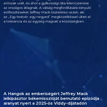
erőszak uralt, és ahol a gyilkossági ráta kilencszerese
az országos átlagnak. A válság megfordítására irányuló
erőfeszítéseket Jeffrey Mack tiszteletes vezeti, aki
az „Egy testvér, egy negyed” megközelítéssel ülteti el
a tolerancia és az egység magvait a közösségben.
A Hangok az emberiségért Jeffrey Mack
lelkipásztor békemisszióját bemutató epizódja
aranyat nyert a 2025‑ös Viddy-díjátadón