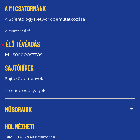
A MI CSATORNÁNK
A Scientology Network bemutatkozása
A csatornáról
ÉLŐ TÉVÉADÁS
Műsorbeosztás
SAJTÓHÍREK
Sajtóközlemények
Promóciós anyagok
MŰSORAINK
HOL NÉZHETI
DIRECTV 320‑as csatorna