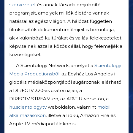
szervezetet
és annak társadalomjobbító
programjait, amelyek milliók életére vannak
hatással az egész világon. A hálózat független
filmkészítők dokumentumfilmjeit is bemutatja,
akik különböző kultúrákat és vallási felekezeteket
képviselnek azzal a közös céllal, hogy felemeljék a
közösségeket.
A Scientology Network, amelyet a
Scientology
Media Productionsből
, az Egyház Los Angeles-i
globális médiaközpontjából sugároznak, elérhető
a DIRECTV 320‑as csatornáján, a
DIRECTV STREAM‑en, az AT&T U‑verse‑ön, a
hu.scientology.tv
weboldalon, valamint
mobil
alkalmazásokon
, illetve a Roku, Amazon Fire és
Apple TV médiaportálokon is.