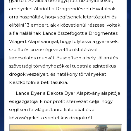
gyártóit. Az általa összegyűjtött bizonyítékokat,
amelyeket átadott a Drogrendészeti Hivatalnak,
arra használták, hogy segítsenek letartóztatni és
elítélni 13 embert, akik közvetlenül részesei voltak
a fia halálának. Lance összefogott a Drogmentes
Világért Alapítvánnyal, hogy folytassa a gyerekek,
szülők és közösségi vezetők oktatásával
kapcsolatos munkát, és segítsen a helyi, állami és
szövetségi törvényhozókkal tudatni a szintetikus
drogok veszélyeit, és hatékony törvényeket
kieszközölni a betiltásukra.
Lance Dyer a Dakota Dyer Alapítvány alapítója
és igazgatója. E nonprofit szervezet célja, hogy
segítsen felvilágosítani a fiatalokat és a
közösségeket a szintetikus drogokról.