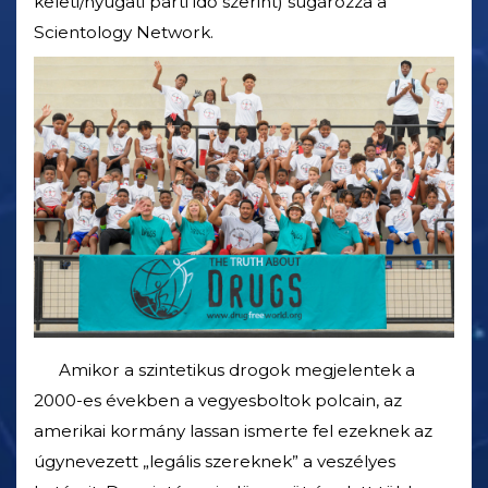
keleti/nyugati parti idő szerint) sugározza a
Scientology Network.
Amikor a szintetikus drogok megjelentek a
2000-es években a vegyesboltok polcain, az
amerikai kormány lassan ismerte fel ezeknek az
úgynevezett „legális szereknek” a veszélyes