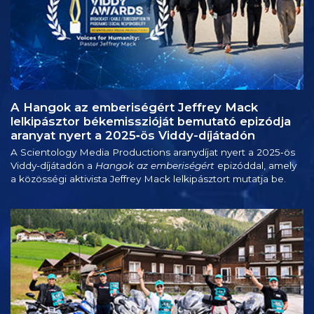
A Hangok az emberiségért Jeffrey Mack
lelkipásztor békemisszióját bemutató epizódja
aranyat nyert a 2025‑ös Viddy-díjátadón
A Scientology Media Productions aranydíjat nyert a 2025‑ös
Viddy-díjátadón a
Hangok az emberiségért
epizóddal, amely
a közösségi aktivista Jeffrey Mack lelkipásztort mutatja be.