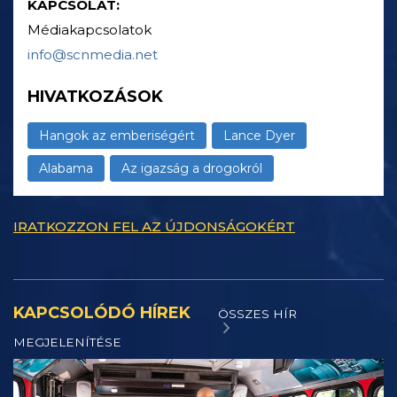
KAPCSOLAT:
Médiakapcsolatok
info@scnmedia.net
HIVATKOZÁSOK
Hangok az emberiségért
Lance Dyer
Alabama
Az igazság a drogokról
IRATKOZZON FEL AZ ÚJDONSÁGOKÉRT
KAPCSOLÓDÓ HÍREK
ÖSSZES HÍR
MEGJELENÍTÉSE