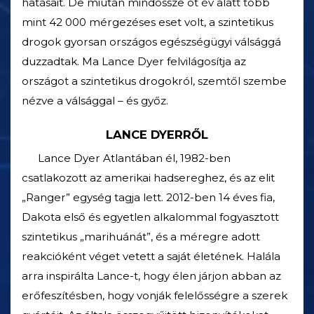
hatásait. De miután mindössze öt év alatt több
mint 42 000 mérgezéses eset volt, a szintetikus
drogok gyorsan országos egészségügyi válsággá
duzzadtak. Ma Lance Dyer felvilágosítja az
országot a szintetikus drogokról, szemtől szembe
nézve a válsággal – és győz.
LANCE DYERRŐL
Lance Dyer Atlantában él, 1982-ben
csatlakozott az amerikai hadsereghez, és az elit
„Ranger” egység tagja lett. 2012-ben 14 éves fia,
Dakota első és egyetlen alkalommal fogyasztott
szintetikus „marihuánát”, és a méregre adott
reakcióként véget vetett a saját életének. Halála
arra inspirálta Lance-t, hogy élen járjon abban az
erőfeszítésben, hogy vonják felelősségre a szerek