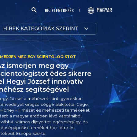
MAGYAR
BEJELENTKEZÉS
HÍREK KATEGÓRIÁK SZERINT
Az ismerjen meg egy
cientologistot édes sikerre
el Hegyi József innovatív
méhész segítségével
egyi József a méhészet iránti gyerekkori
zenvedélyét virágzó céggé alakította. Cége,
 HoneyHill mézet és méhészeti termékeket
észít a magyar erdőben lévő kaptáraiból,
ovábbá számos díjnyertes egészségügyi és
zépségápolási terméket hoz létre és
rtékesít Európa-szerte.