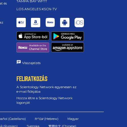
TAMPA BAY WFTT
t és
LOS ANGELES KSCN-TV
 az
Visszajelzés
FELIRATKOZÁS
A Scientology Network egyenesen az
e‑mail fiókjába
Hozza létre a Scientology Network
logonját
pañol (Castellano)
Magyar
й (Russian)
Svenska
繁體中文 (Chinese)