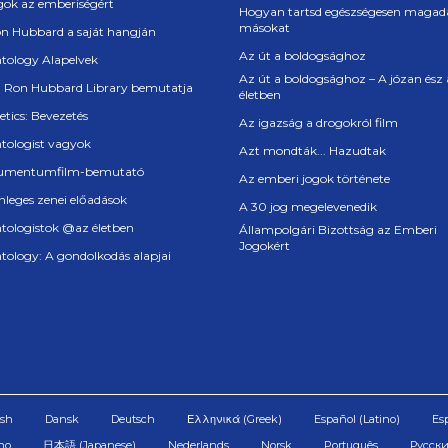
ok az emberiségért
Hogyan tartsd egészségesen magada
másokat
on Hubbard a saját hangján
Az út a boldogsághoz
ntology Alapelvek
Az út a boldogsághoz – A józan ész
. Ron Hubbard Library bemutatja
életben
etics: Bevezetés
Az igazság a drogokról film
ntologist vagyok
Azt mondták... Hazudtak
umentumfilm-bemutató
Az emberi jogok története
nleges zenei előadások
A 30 jog megelevenedik
ntologistok @az életben
Állampolgári Bizottság az Emberi
Jogokért
ntology: A gondolkodás alapjai
ish
Dansk
Deutsch
Ελληνικά (Greek)
Español (Latino)
Es
ano
日本語 (Japanese)
Nederlands
Norsk
Português
Русски