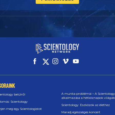
SORAINK
A munka problémái – A Scientology
ientology belülről
alkalmazása a hétköznapok világá
llomás: Scientology
Scientology: Eszközök az élethez
rjen meg egy Scientologistot
Maradj egészséges koncert