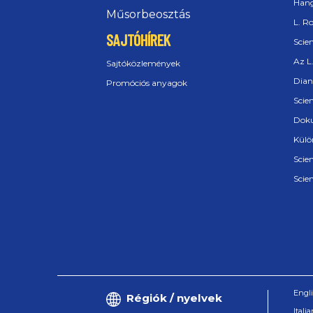
Hang
Műsorbeosztás
L. R
SAJTÓHÍREK
Scie
Az L
Sajtóközlemények
Dian
Promóciós anyagok
Scie
Dok
Külö
Scie
Scie
Engl
Régiók / nyelvek
Itali