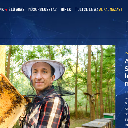
NK
ÉLŐ ADÁS
MŰSORBEOSZTÁS
HÍREK
TÖLTSE LE AZ
ALKALMAZÁST
S
l
H
s
a
k
t
s
é