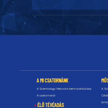
A MI CSATORNÁNK
MŰ
A Scientology Network bemutatkozása
A Sc
A csatornáról
Célá
Isme
ÉLŐ TÉVÉADÁS