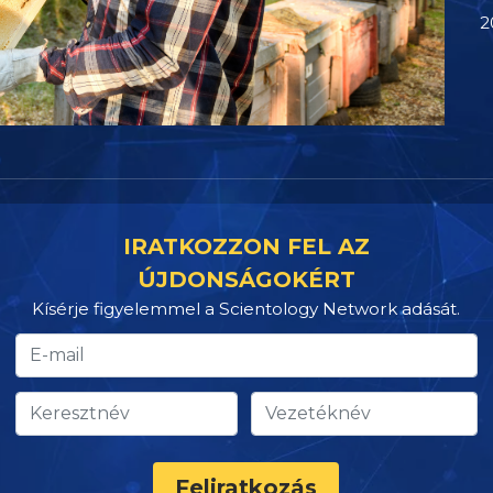
2
IRATKOZZON FEL AZ
ÚJDONSÁGOKÉRT
Kísérje figyelemmel a Scientology Network adását.
Feliratkozás