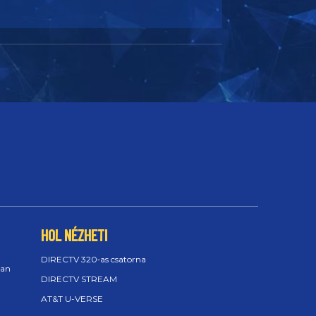
HOL NÉZHETI
DIRECTV 320‑as csatorna
ban
DIRECTV STREAM
AT&T U-VERSE